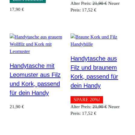
Ursprüngliche
Alter Preis:
21,90
€
Neuer
17,90
€
Aktueller
Preis
Preis:
17,52
€
Preis
war:
ist:
21,90 €
17,52 €.
Handytasche aus
Handytasche mit
Filz und braunem
Leomuster aus Filz
Kork, passend für
und Kork, passend
dein Handy
für dein Handy
SPARE 20%!
Ursprüngliche
21,90
€
Alter Preis:
21,90
€
Neuer
Aktueller
Preis
Preis:
17,52
€
Preis
war:
ist:
21,90 €
17,52 €.