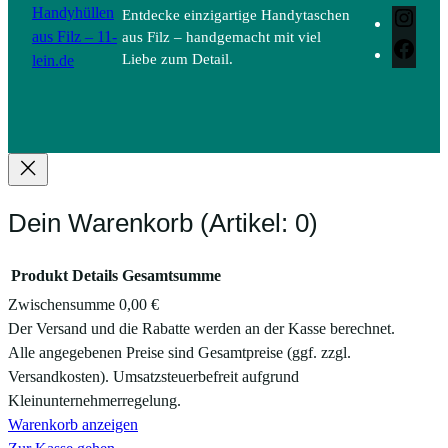
Handyhüllen
Entdecke einzigartige Handytaschen
Inst
aus Filz – 11-
aus Filz – handgemacht mit viel
Face
lein.de
Liebe zum Detail.
Dein Warenkorb
(Artikel: 0)
Produkt
Details
Gesamtsumme
Zwischensumme
0,00 €
Produkte
Der Versand und die Rabatte werden an der Kasse berechnet.
Alle angegebenen Preise sind Gesamtpreise (ggf. zzgl.
im
Versandkosten). Umsatzsteuerbefreit aufgrund
Warenkorb
Kleinunternehmerregelung.
Warenkorb anzeigen