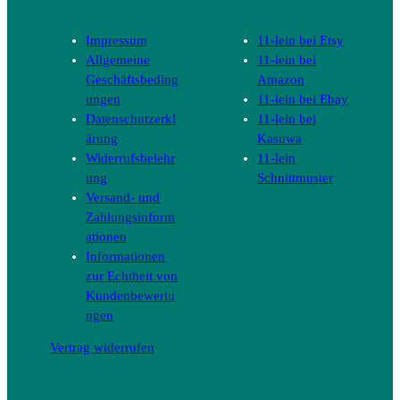
Impressum
11-lein bei Etsy
Allgemeine
11-lein bei
Geschäftsbeding
Amazon
ungen
11-lein bei Ebay
Datenschutzerkl
11-lein bei
ärung
Kasuwa
Widerrufsbelehr
11-lein
ung
Schnittmuster
Versand- und
Zahlungsinform
ationen
Informationen
zur Echtheit von
Kundenbewertu
ngen
Vertrag widerrufen