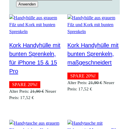
Anwenden
Kork Handyhülle mit
Kork Handyhülle mit
bunten Sprenkeln,
bunten Sprenkeln,
für iPhone 15 & 15
maßgeschneidert
Pro
SPARE 20%!
Ursprüngliche
Alter Preis:
21,90
€
Neuer
SPARE 20%!
Aktueller
Preis
Preis:
17,52
€
Ursprünglicher
Alter Preis:
21,90
€
Neuer
Preis
war:
Aktueller
Preis
Preis:
17,52
€
ist:
21,90 €
Preis
war:
17,52 €.
ist:
21,90 €
17,52 €.