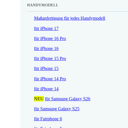
HANDYMODELL
r
h
e
e
Maßanfertigung für jedes Handymodell
i
r
s
P
für iPhone 17
i
r
für iPhone 16 Pro
s
e
t
i
für iPhone 16
:
s
für iPhone 15 Pro
1
w
7
a
für iPhone 15
,
r
für iPhone 14 Pro
5
:
2
2
für iPhone 14
1
NEU
für Samsung Galaxy S26
€
,
.
9
für Samsung Galaxy S25
0
für Fairphone 6