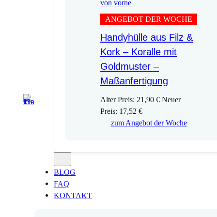
ANGEBOT DER WOCHE
Handyhülle aus Filz &
Kork – Koralle mit
Goldmuster –
Maßanfertigung
U
Alter Preis:
21,90
€
Neuer
A
r
Preis:
17,52
€
k
s
zum Angebot der Woche
t
p
u
r
e
ü
l
n
BLOG
l
g
FAQ
e
l
KONTAKT
r
i
P
c