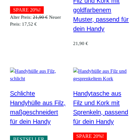
Filz und Kork mit
goldfarbenem
SPARE 20%!
Ursprünglicher
Alter Preis:
21,90
€
Neuer
Muster, passend für
Aktueller
Preis
Preis:
17,52
€
dein Handy
Preis
war:
ist:
21,90 €
21,90
€
17,52 €.
Schlichte
Handytasche aus
Handyhülle aus Filz,
Filz und Kork mit
maßgeschneidert
Sprenkeln, passend
für dein Handy
für dein Handy
SPARE 20%!
BESTSELLER