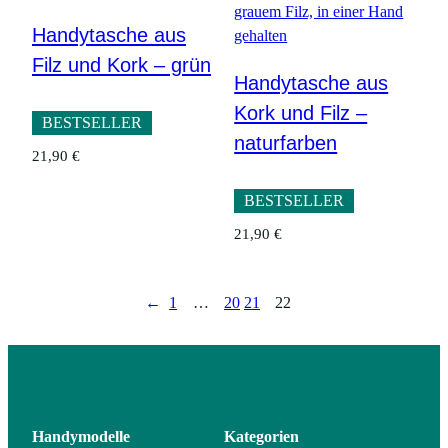
Handytasche aus
Filz und Kork – grün
Handytasche aus
Kork und Filz –
BESTSELLER
naturfarben
21,90
€
BESTSELLER
21,90
€
←
1
…
20
21
22
Handymodelle
Kategorien