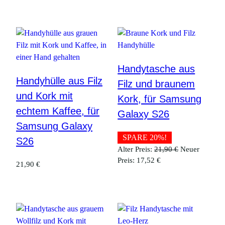
Handytasche aus
Handyhülle aus Filz
Filz und braunem
und Kork mit
Kork, für Samsung
echtem Kaffee, für
Galaxy S26
Samsung Galaxy
SPARE 20%!
S26
Ursprüngliche
Alter Preis:
21,90
€
Neuer
Aktueller
Preis
Preis:
17,52
€
21,90
€
Preis
war:
ist:
21,90 €
17,52 €.