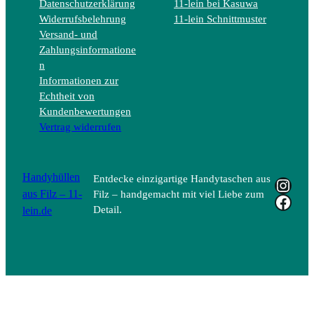
Datenschutzerklärung
11-lein bei Kasuwa
Widerrufsbelehrung
11-lein Schnittmuster
Versand- und
Zahlungsinformatione
n
Informationen zur
Echtheit von
Kundenbewertungen
Vertrag widerrufen
Handyhüllen
Entdecke einzigartige Handytaschen aus
Insta
aus Filz – 11-
Filz – handgemacht mit viel Liebe zum
Face
lein.de
Detail.