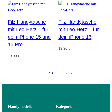
Filz Handytasche
Filz Handytasche
mit Leo-Herz – für
mit Leo-Herz – für
dein iPhone 15 und
dein iPhone 16
15 Pro
19,90
€
19,90
€
1
2
3
…
8
→
Handymodelle
Kategorien