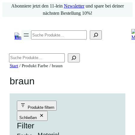
Zum
Abonniere jetzt den 11-lein
Newsletter
und spare bei deiner
Inhalt
nächsten Bestellung 10%!
springen
Suchen
Suchen
Start
/ Produkt Farbe / braun
braun
Produkte filtern
Schließen
Filter