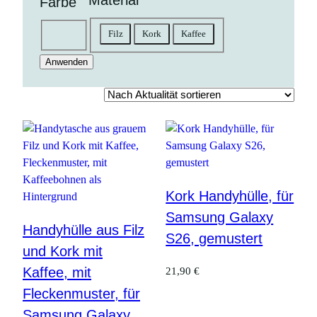
Material
Farbe
Material
Farbe
Filz
Kork
Kaffee
natur
braun
goldfarben
grau
Anwenden
Kork Handyhülle, für
Samsung Galaxy
Handyhülle aus Filz
S26, gemustert
und Kork mit
Kaffee, mit
21,90
€
Fleckenmuster, für
Samsung Galaxy