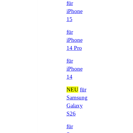
für
iPhone
15
für
iPhone
14 Pro
für
iPhone
14
NEU
für
Samsung
Galaxy
S26
für