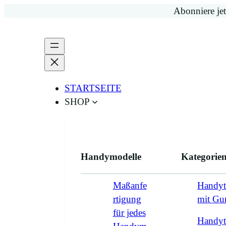
Zum
Abonniere jet
Inhalt
springen
STARTSEITE
SHOP
Handymodelle
Kategorie
Maßanfe
Handyt
rtigung
mit G
für jedes
Handyt