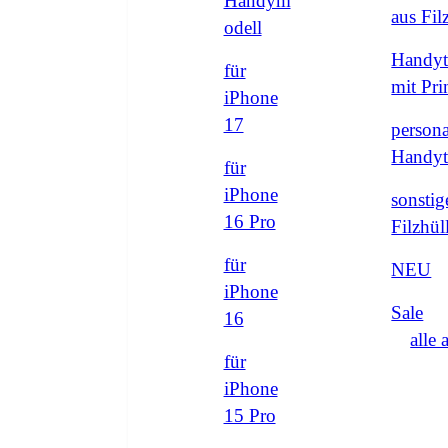
Handym
aus Fi
odell
Handyt
für
mit Pri
iPhone
17
persona
Handyt
für
iPhone
sonstig
16 Pro
Filzhül
für
NEU
iPhone
Sale
16
alle 
für
iPhone
15 Pro