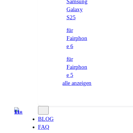
Samsung
Galaxy
S25
für
Fairphon
e 6
für
Fairphon
e 5
alle anzeigen
BLOG
FAQ