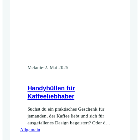
Melanie
·
2. Mai 2025
Handyhüllen für
Kaffeeliebhaber
Suchst du ein praktisches Geschenk für
jemanden, der Kaffee liebt und sich für
ausgefallenes Design begeistert? Oder du
Allgemein
möchtest einfach eine ganz besondere
Handyhülle für dein Handy, die