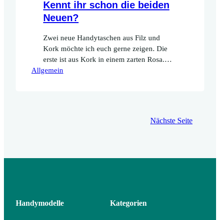
Kennt ihr schon die beiden
Neuen?
Zwei neue Handytaschen aus Filz und
Kork möchte ich euch gerne zeigen. Die
erste ist aus Kork in einem zarten Rosa.
Allgemein
Die Oberfläche hat einen wunderschönen
schimmernden Effekt und passt perfekt
zum Frühlingswetter. Bei der zweiten
Handytasche hat der Kork einen richtig
schön leuchtenden Blauton. Ein tolles
Nächste Seite
Royalblau, das ist die Trendfarbe des
Jahres 2019.
Handymodelle
Kategorien