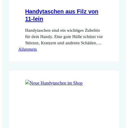
Handytaschen aus Filz von
11-lein
Handytaschen sind ein wichtiges Zubehör
für dein Handy. Eine gute Hülle schützt vor
Stürzen, Kratzern und anderen Schäden.
Allgemein
Handytaschen aus Filz gibt es in vielen
verschiedenen Designs und Stilen, die
deine Persönlichkeit zum Ausdruck
bringen können. Sie sind auch eine der
einfachsten Möglichkeiten, deinem Handy
eine persönliche Note zu geben.