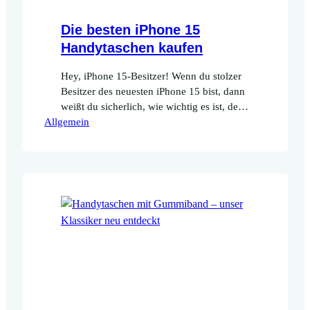
Die besten iPhone 15
Handytaschen kaufen
Hey, iPhone 15-Besitzer! Wenn du stolzer
Besitzer des neuesten iPhone 15 bist, dann
weißt du sicherlich, wie wichtig es ist, dein
Allgemein
wertvolles Smartphone vor Kratzern und
Stößen zu schützen. Und was könnte
besser dazu passen als eine schicke
Handytasche? In meinem Onlineshop
findest du eine breite Auswahl an iPhone
15 Handytaschen zum Kaufen, die nicht…