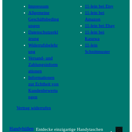
Impressum
11-lein bei Etsy
Allgemeine
11-lein bei
Geschäftsbeding
Amazon
ungen
11-lein bei Ebay
Datenschutzerkl
11-lein bei
ärung
Kasuwa
Widerrufsbelehr
11-lein
ung
Schnittmuster
Versand- und
Zahlungsinform
ationen
Informationen
zur Echtheit von
Kundenbewertu
ngen
Vertrag widerrufen
Handyhüllen
Entdecke einzigartige Handytaschen
Inst