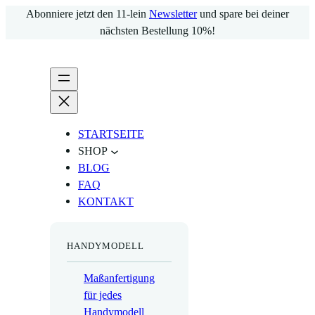
Zum
Abonniere jetzt den 11-lein
Newsletter
und spare bei deiner
Inhalt
nächsten Bestellung 10%!
springen
STARTSEITE
SHOP
BLOG
FAQ
KONTAKT
HANDYMODELL
Maßanfertigung
für jedes
Handymodell