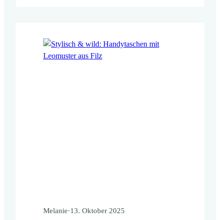
ich dir, welche Modelle zu welcher Person
passen – und welche Details ein Geschenk
wirklich besonders machen. Warum
Handytaschen ideale Geschenke sind
Handytaschen gehören zu den beliebtesten
Geschenkideen für Geburtstage,…
Melanie
·
13. Oktober 2025