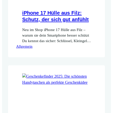
iPhone 17 Hülle aus Filz:
Schutz, der sich gut anfühlt
Neu im Shop iPhone 17 Hülle aus Filz –
warum sie dein Smartphone besser schützt
Du kennst das sicher: Schlüssel, Kleingeld,
Allgemein
Kopfhörer – und mittendrin dein iPhone
17. Ein kurzer Moment reicht, und schon
sind die ersten Kratzer da. Genau hier
kommt eine iPhone 17 Hülle aus Filz ins
Spiel. Sie schützt dein Smartphone nicht…