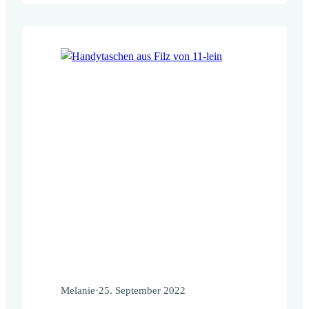
Inzwischen sind viele neue Modelle
dazugekommen, unter anderem die
Handytaschen aus Filz und Kork und
beflockte Handytaschen mit den
unterschiedlichsten Motiven. Der Klassiker
unter…
Melanie
·
25. September 2022