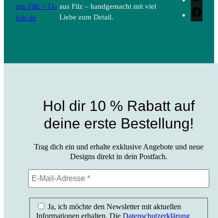
aus Filz – 11-
aus Filz – handgemacht mit viel
Face
lein.de
Liebe zum Detail.
Hol dir 10 % Rabatt auf
deine erste Bestellung!
Trag dich ein und erhalte exklusive Angebote und neue
Designs direkt in dein Postfach.
Ja, ich möchte den Newsletter mit aktuellen
Informationen erhalten. Die
Datenschutzerklärung