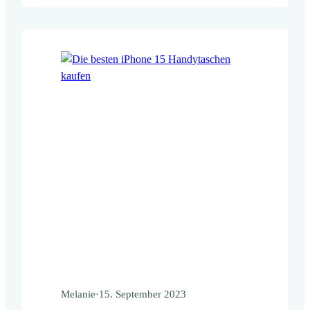
zuverlässigen Schutz und deinen Anspruch
an Design vereint? Dann ist eine
Handyhülle aus Kork und echtem Kaffee
genau das Richtige für dich! Warum Kaffee
und Kork perfekt…
Melanie
·
15. September 2023