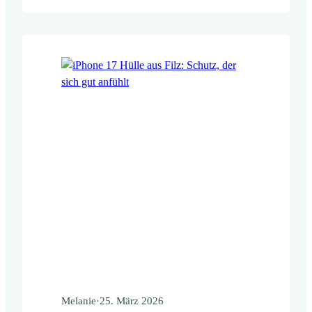
11-lein Handyhüllen aus Filz gehört genau
in diese Kategorie. Während viele
Smartphone-Hüllen mit immer neuen
Funktionen, Materialien oder Designs um
Aufmerksamkeit…
Melanie
·
25. März 2026