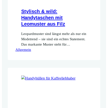
Stylisch & wild:
Handytaschen mit
Leomuster aus Filz
Leopardmuster sind längst mehr als nur ein
Modetrend – sie sind ein echtes Statement.
Das markante Muster steht für
Allgemein
Selbstbewusstsein, Stil und ein kleines
bisschen Wildheit. Und jetzt kannst du
diesen Look auch bei deinem Smartphone
ausleben: mit einer Handytasche im
Leomuster. Warum eine Handytasche mit
Leomuster? Ganz einfach: Sie schützt nicht
nur dein Handy, sondern…