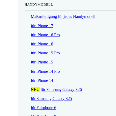
HANDYMODELL
r
h
e
e
Maßanfertigung für jedes Handymodell
i
r
s
P
für iPhone 17
i
r
für iPhone 16 Pro
s
e
t
i
für iPhone 16
:
s
für iPhone 15 Pro
1
w
7
a
für iPhone 15
,
r
für iPhone 14 Pro
5
:
2
2
für iPhone 14
1
NEU
für Samsung Galaxy S26
€
,
.
9
für Samsung Galaxy S25
0
für Fairphone 6