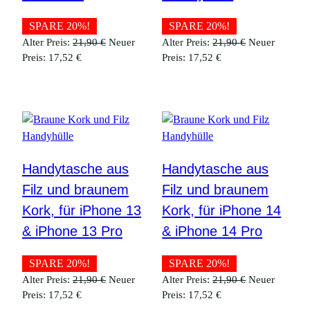
SPARE 20%!
SPARE 20%!
Ursprünglicher
Ursprüngliche
Alter Preis:
21,90
€
Neuer
Alter Preis:
21,90
€
Neuer
Aktueller
Preis
Aktueller
Preis
Preis:
17,52
€
Preis:
17,52
€
Preis
war:
Preis
war:
ist:
21,90 €
ist:
21,90 €
17,52 €.
17,52 €.
Handytasche aus
Handytasche aus
Filz und braunem
Filz und braunem
Kork, für iPhone 13
Kork, für iPhone 14
& iPhone 13 Pro
& iPhone 14 Pro
SPARE 20%!
SPARE 20%!
Ursprünglicher
Ursprüngliche
Alter Preis:
21,90
€
Neuer
Alter Preis:
21,90
€
Neuer
Aktueller
Preis
Aktueller
Preis
Preis:
17,52
€
Preis:
17,52
€
Preis
war:
Preis
war: