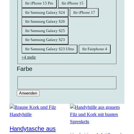
für iPhone 15 Pro
für iPhone 15
für Samsung Galaxy S24
für iPhone 17
für Samsung Galaxy S26
für Samsung Galaxy S25
für Samsung Galaxy S23
für Samsung Galaxy S23 Ultra
für Fairphone 4
+4 mehr
Farbe
Farbe
natur
braun
goldfarben
bunt
rosa
blau
lila
flieder
Anwenden
Handytasche aus