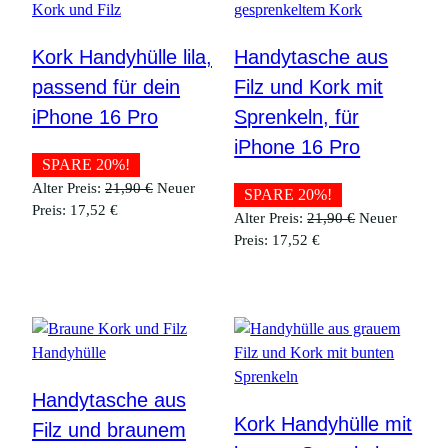
Kork Handyhülle lila,
Handytasche aus
passend für dein
Filz und Kork mit
iPhone 16 Pro
Sprenkeln, für
iPhone 16 Pro
SPARE 20%!
Ursprünglicher
Alter Preis:
21,90
€
Neuer
SPARE 20%!
Aktueller
Preis
Preis:
17,52
€
Ursprüngliche
Alter Preis:
21,90
€
Neuer
Preis
war:
Aktueller
Preis
Preis:
17,52
€
ist:
21,90 €
Preis
war:
17,52 €.
ist:
21,90 €
17,52 €.
Handytasche aus
Kork Handyhülle mit
Filz und braunem