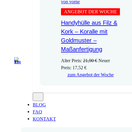
ANGEBOT DER WOCHE
Handyhülle aus Filz &
Kork – Koralle mit
Goldmuster –
Maßanfertigung
U
Alter Preis:
21,90
€
Neuer
A
r
Preis:
17,52
€
k
s
zum Angebot der Woche
t
p
u
r
e
ü
l
n
BLOG
l
g
FAQ
e
l
KONTAKT
r
i
P
c