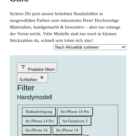
Sichere Dir jetzt unsere beliebten Handyhüllen in
ausgewählten Farben zum reduzierten Preis! Hochwertige
Materialien, handgemacht & besonders – aber nur solange
der Vorrat reicht. Viele Modelle sind nur noch in kleinen
Stückzahlen da, schnell sein lohnt sich also!
Produkte filtern
Schließen
Filter
Handymodell
Handymodell
Maßanfertigung
für iPhone 16 Pro
für iPhone 14 Pro
für Fairphone 5
für iPhone 16
für iPhone 14