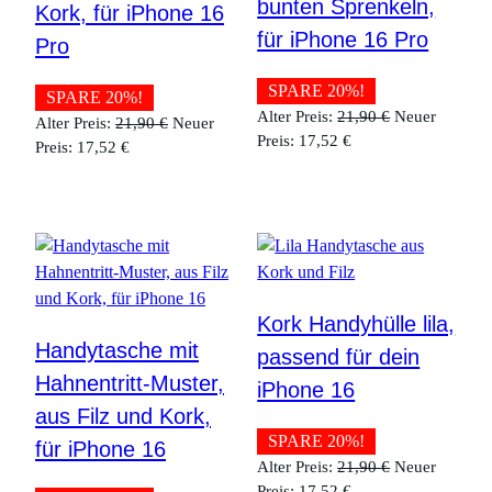
bunten Sprenkeln,
Kork, für iPhone 16
für iPhone 16 Pro
Pro
SPARE 20%!
SPARE 20%!
Ursprüngliche
Alter Preis:
21,90
€
Neuer
Ursprünglicher
Alter Preis:
21,90
€
Neuer
Aktueller
Preis
Preis:
17,52
€
Aktueller
Preis
Preis:
17,52
€
Preis
war:
Preis
war:
ist:
21,90 €
ist:
21,90 €
17,52 €.
17,52 €.
Kork Handyhülle lila,
Handytasche mit
passend für dein
Hahnentritt-Muster,
iPhone 16
aus Filz und Kork,
SPARE 20%!
für iPhone 16
Ursprüngliche
Alter Preis:
21,90
€
Neuer
Aktueller
Preis
Preis:
17,52
€