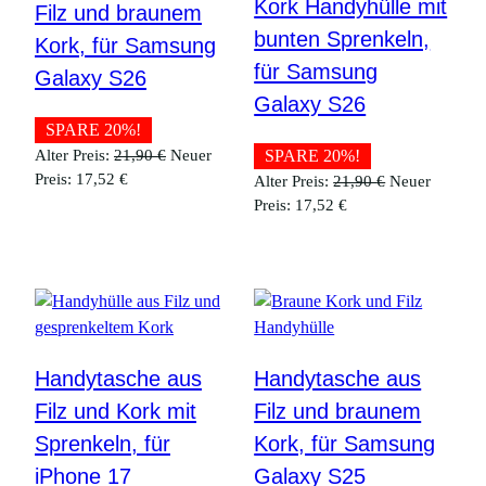
Kork Handyhülle mit
Filz und braunem
bunten Sprenkeln,
Kork, für Samsung
für Samsung
Galaxy S26
Galaxy S26
SPARE 20%!
Ursprünglicher
Alter Preis:
21,90
€
Neuer
SPARE 20%!
Aktueller
Preis
Preis:
17,52
€
Ursprüngliche
Alter Preis:
21,90
€
Neuer
Preis
war:
Aktueller
Preis
Preis:
17,52
€
ist:
21,90 €
Preis
war:
17,52 €.
ist:
21,90 €
17,52 €.
Handytasche aus
Handytasche aus
Filz und Kork mit
Filz und braunem
Sprenkeln, für
Kork, für Samsung
iPhone 17
Galaxy S25