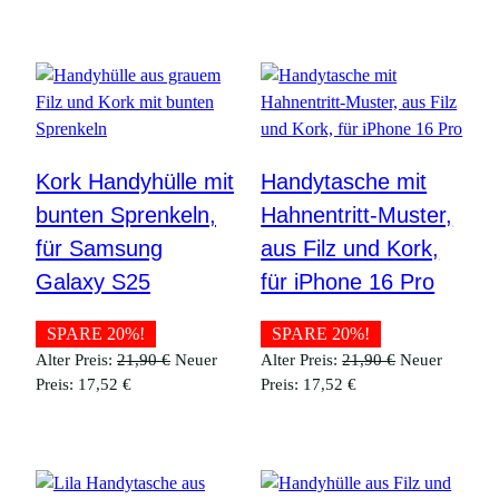
ist:
21,90 €
ist:
21,90 €
17,52 €.
17,52 €.
Kork Handyhülle mit
Handytasche mit
bunten Sprenkeln,
Hahnentritt-Muster,
für Samsung
aus Filz und Kork,
Galaxy S25
für iPhone 16 Pro
SPARE 20%!
SPARE 20%!
Ursprünglicher
Ursprüngliche
Alter Preis:
21,90
€
Neuer
Alter Preis:
21,90
€
Neuer
Aktueller
Preis
Aktueller
Preis
Preis:
17,52
€
Preis:
17,52
€
Preis
war:
Preis
war:
ist:
21,90 €
ist:
21,90 €
17,52 €.
17,52 €.