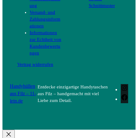
ung
Schnittmuster
Versand- und
Zahlungsinform
ationen
Informationen
zur Echtheit von
Kundenbewertu
ngen
Vertrag widerrufen
Handyhüllen
Entdecke einzigartige Handytaschen
Inst
aus Filz – 11-
aus Filz – handgemacht mit viel
Face
lein.de
Liebe zum Detail.