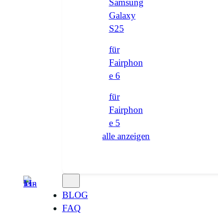
Samsung
Galaxy
S25
für
Fairphon
e 6
für
Fairphon
e 5
alle anzeigen
BLOG
FAQ