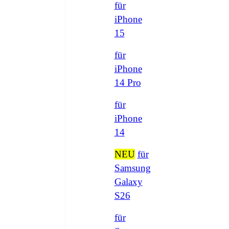
für
iPhone
15
für
iPhone
14 Pro
für
iPhone
14
NEU
für
Samsung
Galaxy
S26
für