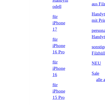
Handym
aus Fi
odell
Handyt
für
mit Pri
iPhone
17
persona
Handyt
für
iPhone
sonstig
16 Pro
Filzhül
für
NEU
iPhone
Sale
16
alle 
für
iPhone
15 Pro