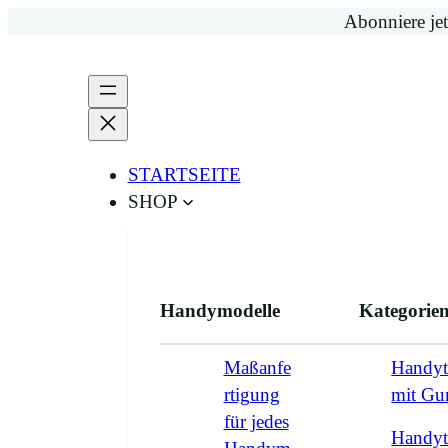
Zum
Abonniere jet
Inhalt
springen
STARTSEITE
SHOP
Handymodelle
Kategorie
Maßanfe
Handyt
rtigung
mit G
für jedes
Handyt