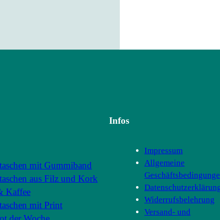
Infos
Impressum
Allgemeine
taschen mit Gummiband
Geschäftsbedingung
aschen aus Filz und Kork
Datenschutzerklärun
& Kaffee
Widerrufsbelehrung
aschen mit Print
Versand- und
ot der Woche