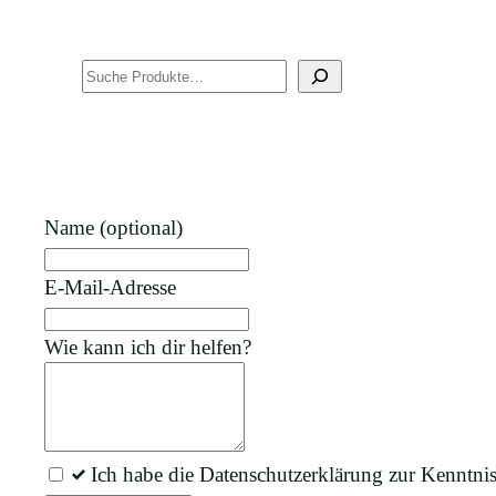
Suchen
Lass
Name
(optional)
dieses
Feld
E-Mail-Adresse
leer
Wie kann ich dir helfen?
Ich habe die Datenschutzerklärung zur Kenntn