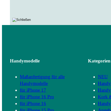
Handymodelle
Kategorien
Maßanfertigung für alle
NEU
Handymodelle
Handy
für iPhone 17
Handyt
für iPhone 16 Pro
Kork 
für iPhone 16
Handyt
für iPhone 15 Pro
Angeb