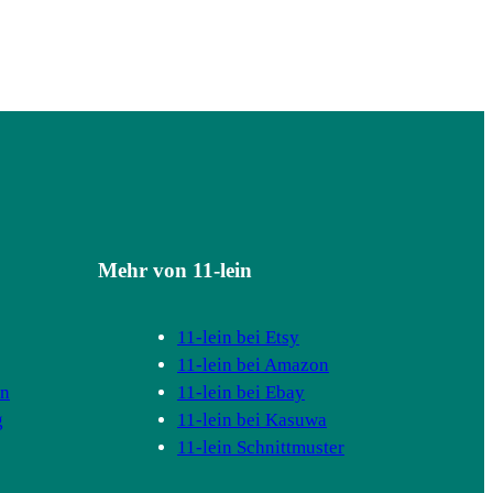
Mehr von 11-lein
11-lein bei Etsy
11-lein bei Amazon
en
11-lein bei Ebay
g
11-lein bei Kasuwa
11-lein Schnittmuster