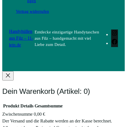
ngen
Vertrag widerrufen
Handyhüllen
Entdecke einzigartige Handytaschen
Inst
aus Filz – 11-
aus Filz – handgemacht mit viel
Face
lein.de
Liebe zum Detail.
Dein Warenkorb
(Artikel: 0)
Produkt
Details
Gesamtsumme
Zwischensumme
0,00 €
Produkte
Der Versand und die Rabatte werden an der Kasse berechnet.