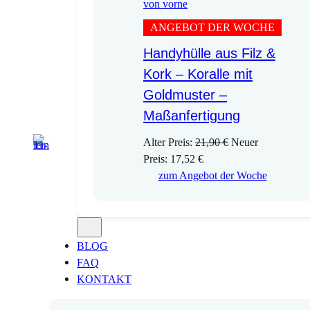
ANGEBOT DER WOCHE
Handyhülle aus Filz &
Kork – Koralle mit
Goldmuster –
Maßanfertigung
U
Alter Preis:
21,90
€
Neuer
A
r
Preis:
17,52
€
k
s
zum Angebot der Woche
t
p
u
r
e
ü
l
n
BLOG
l
g
FAQ
e
l
KONTAKT
r
i
P
c