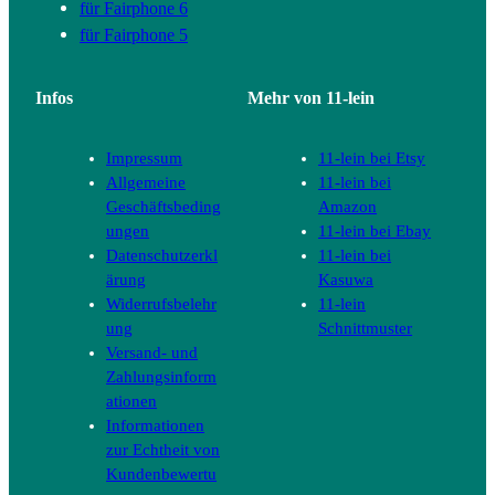
für Fairphone 6
für Fairphone 5
Infos
Mehr von 11-lein
Impressum
11-lein bei Etsy
Allgemeine
11-lein bei
Geschäftsbeding
Amazon
ungen
11-lein bei Ebay
Datenschutzerkl
11-lein bei
ärung
Kasuwa
Widerrufsbelehr
11-lein
ung
Schnittmuster
Versand- und
Zahlungsinform
ationen
Informationen
zur Echtheit von
Kundenbewertu