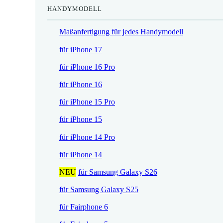
HANDYMODELL
r
h
e
e
Maßanfertigung für jedes Handymodell
i
r
s
P
für iPhone 17
i
r
für iPhone 16 Pro
s
e
t
i
für iPhone 16
:
s
für iPhone 15 Pro
1
w
7
a
für iPhone 15
,
r
für iPhone 14 Pro
5
:
2
2
für iPhone 14
1
NEU
für Samsung Galaxy S26
€
,
.
9
für Samsung Galaxy S25
0
für Fairphone 6