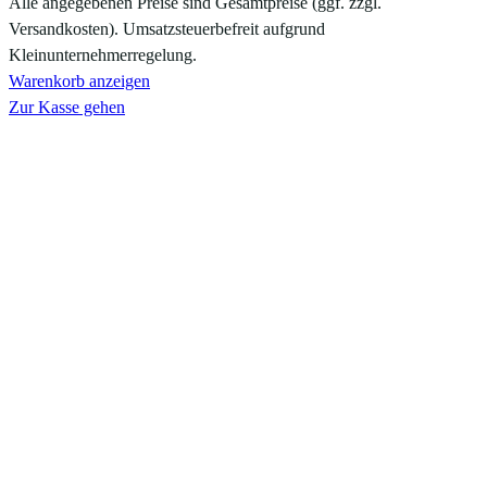
Alle angegebenen Preise sind Gesamtpreise (ggf. zzgl.
im
Versandkosten). Umsatzsteuerbefreit aufgrund
Warenkorb
Kleinunternehmerregelung.
Warenkorb anzeigen
Zur Kasse gehen