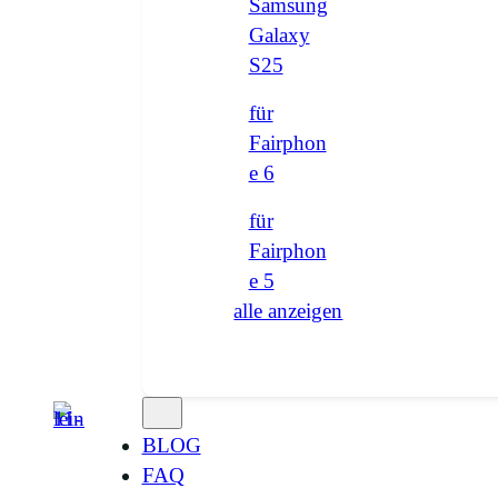
Samsung
Galaxy
S25
für
Fairphon
e 6
für
Fairphon
e 5
alle anzeigen
BLOG
FAQ