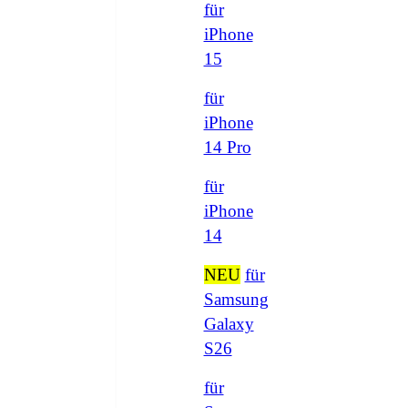
für
iPhone
15
für
iPhone
14 Pro
für
iPhone
14
NEU
für
Samsung
Galaxy
S26
für