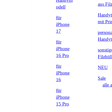
Handym
aus Fi
odell
Handyt
für
mit Pri
iPhone
17
persona
Handyt
für
iPhone
sonstig
16 Pro
Filzhül
für
NEU
iPhone
Sale
16
alle 
für
iPhone
15 Pro