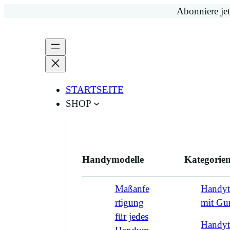
Zum
Abonniere jet
Inhalt
springen
STARTSEITE
SHOP
Handymodelle
Kategorie
Maßanfe
Handyt
rtigung
mit G
für jedes
Handyt