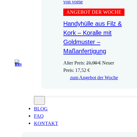
ANGEBOT DER WOCHE
Handyhülle aus Filz &
Kork – Koralle mit
Goldmuster –
Maßanfertigung
U
Alter Preis:
21,90
€
Neuer
A
r
Preis:
17,52
€
k
s
zum Angebot der Woche
t
p
u
r
e
ü
l
n
BLOG
l
g
FAQ
e
l
KONTAKT
r
i
P
c