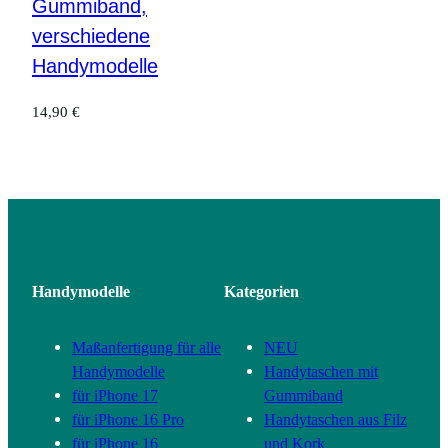
Gummiband,
verschiedene
Handymodelle
14,90
€
Handymodelle
Kategorien
Maßanfertigung für alle
NEU
Handymodelle
Handytaschen mit
für iPhone 17
Gummiband
für iPhone 16 Pro
Handytaschen aus Filz
für iPhone 16
und Kork