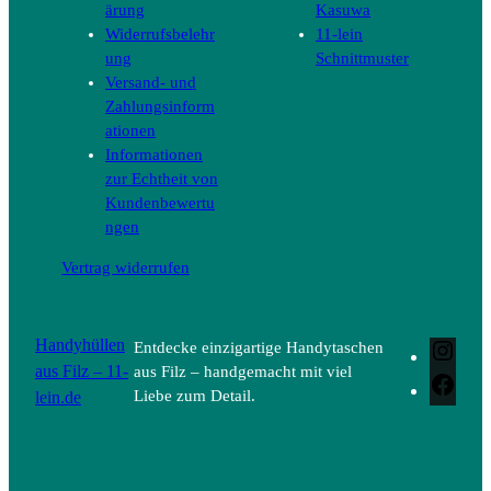
ärung
Kasuwa
Widerrufsbelehr
11-lein
ung
Schnittmuster
Versand- und
Zahlungsinform
ationen
Informationen
zur Echtheit von
Kundenbewertu
ngen
Vertrag widerrufen
Handyhüllen
Entdecke einzigartige Handytaschen
Inst
aus Filz – 11-
aus Filz – handgemacht mit viel
Face
lein.de
Liebe zum Detail.