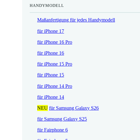
HANDYMODELL
r
h
e
e
Maßanfertigung für jedes Handymodell
i
r
s
P
für iPhone 17
i
r
für iPhone 16 Pro
s
e
t
i
für iPhone 16
:
s
für iPhone 15 Pro
1
w
7
a
für iPhone 15
,
r
für iPhone 14 Pro
5
:
2
2
für iPhone 14
1
NEU
für Samsung Galaxy S26
€
,
.
9
für Samsung Galaxy S25
0
für Fairphone 6