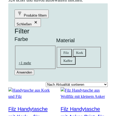
S24 sicher und stilvoll aufbewahren möchten.
Produkte filtern
Schließen
Filter
Farbe
Material
Farbe
Material
Filz
Kork
natur
braun
schwarz
goldfarben
gelb
bunt
rosa
grün
grau
orange
blau
petrol
pink
neonrot
lila
Kaffee
+1 mehr
Anwenden
Filz Handytasche
Filz Handytasche