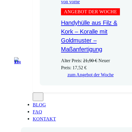
ANGEBOT DER WOCHE
Handyhülle aus Filz &
Kork – Koralle mit
Goldmuster –
Maßanfertigung
U
Alter Preis:
21,90
€
Neuer
A
r
Preis:
17,52
€
k
s
zum Angebot der Woche
t
p
u
r
e
ü
l
n
BLOG
l
g
FAQ
e
l
KONTAKT
r
i
P
c