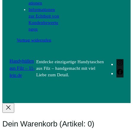
ationen
Informationen
zur Echtheit von
Kundenbewertu
ngen
Vertrag widerrufen
Handyhüllen
Entdecke einzigartige Handytaschen
Inst
aus Filz – 11-
aus Filz – handgemacht mit viel
Face
lein.de
Liebe zum Detail.
Dein Warenkorb
(Artikel: 0)