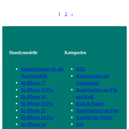
1
2
→
Handymodelle
Kategorien
Maßanfertigung für alle
NEU
Handymodelle
Handytaschen mit
für iPhone 17
Gummiband
für iPhone 16 Pro
Handytaschen aus Filz
für iPhone 16
und Kork
für iPhone 15 Pro
Kork & Kaffee
für iPhone 15
Handytaschen mit Print
für iPhone 14 Pro
Angebot der Woche
für iPhone 14
Sale