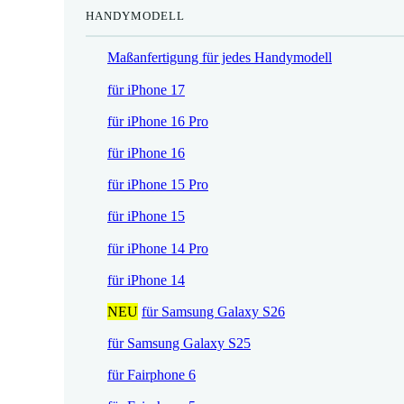
HANDYMODELL
r
h
e
e
Maßanfertigung für jedes Handymodell
i
r
s
P
für iPhone 17
i
r
für iPhone 16 Pro
s
e
t
i
für iPhone 16
:
s
für iPhone 15 Pro
1
w
7
a
für iPhone 15
,
r
für iPhone 14 Pro
5
:
2
2
für iPhone 14
1
NEU
für Samsung Galaxy S26
€
,
.
9
für Samsung Galaxy S25
0
für Fairphone 6