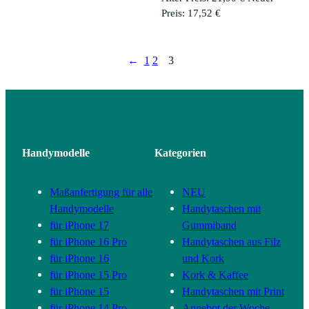
Aktueller
Preis
Preis:
17,52
€
Preis
war:
ist:
21,90 €
17,52 €.
←
1
2
3
Handymodelle
Kategorien
Maßanfertigung für alle
NEU
Handymodelle
Handytaschen mit
für iPhone 17
Gummiband
für iPhone 16 Pro
Handytaschen aus Filz
für iPhone 16
und Kork
für iPhone 15 Pro
Kork & Kaffee
für iPhone 15
Handytaschen mit Print
für iPhone 14 Pro
Angebot der Woche