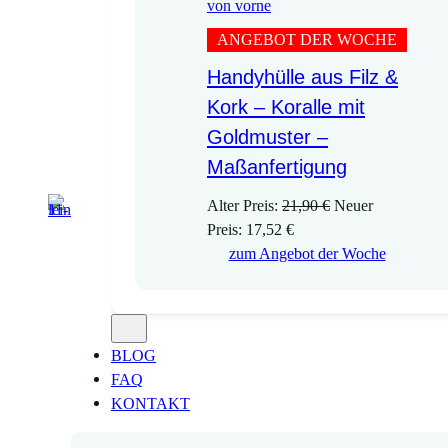
ANGEBOT DER WOCHE
Handyhülle aus Filz &
Kork – Koralle mit
Goldmuster –
Maßanfertigung
U
Alter Preis:
21,90
€
Neuer
A
r
Preis:
17,52
€
k
s
zum Angebot der Woche
t
p
u
r
e
ü
l
n
BLOG
l
g
FAQ
e
l
KONTAKT
r
i
P
c