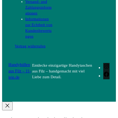
Versand- und
Zahlungsinform
ationen
Informationen
zur Echtheit von
Kundenbewertu
ngen
Vertrag widerrufen
Handyhüllen
Entdecke einzigartige Handytaschen
Inst
aus Filz – 11-
aus Filz – handgemacht mit viel
Face
lein.de
Liebe zum Detail.