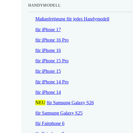
HANDYMODELL
r
h
e
e
Maßanfertigung für jedes Handymodell
i
r
s
P
für iPhone 17
i
r
für iPhone 16 Pro
s
e
t
i
für iPhone 16
:
s
für iPhone 15 Pro
1
w
7
a
für iPhone 15
,
r
für iPhone 14 Pro
5
:
2
2
für iPhone 14
1
NEU
für Samsung Galaxy S26
€
,
.
9
für Samsung Galaxy S25
0
für Fairphone 6