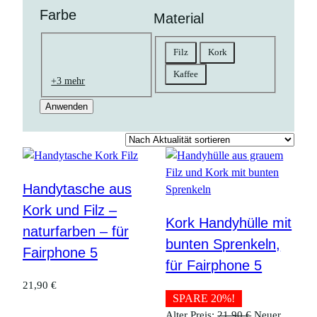
Farbe
Material
Farbe
Material
Filz
Kork
natur
braun
schwarz
goldfarben
gelb
bunt
rosa
grün
grau
orange
blau
weiß
pink
petrol
neonrot
Kaffee
+3 mehr
Anwenden
Handytasche aus
Kork und Filz –
Kork Handyhülle mit
naturfarben – für
bunten Sprenkeln,
Fairphone 5
für Fairphone 5
21,90
€
SPARE 20%!
Ursprüngliche
Alter Preis:
21,90
€
Neuer