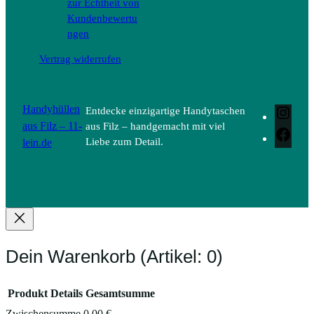
zur Echtheit von
Kundenbewertu
ngen
Vertrag widerrufen
Handyhüllen
Entdecke einzigartige Handytaschen
Inst
aus Filz – 11-
aus Filz – handgemacht mit viel
Face
lein.de
Liebe zum Detail.
Dein Warenkorb
(Artikel: 0)
Produkt
Details
Gesamtsumme
Zwischensumme
0,00 €