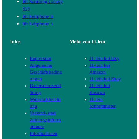
für Samsung Galaxy
S25
für Fairphone 6
für Fairphone 5
Infos
Mehr von 11-lein
Impressum
11-lein bei Etsy
Allgemeine
11-lein bei
Geschäftsbeding
Amazon
ungen
11-lein bei Ebay
Datenschutzerkl
11-lein bei
ärung
Kasuwa
Widerrufsbelehr
11-lein
ung
Schnittmuster
Versand- und
Zahlungsinform
ationen
Informationen