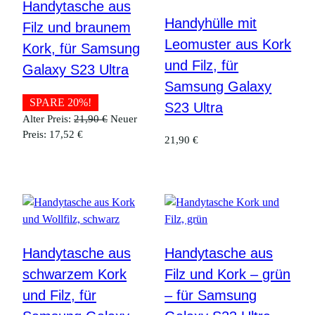
Handytasche aus
Handyhülle mit
Filz und braunem
Leomuster aus Kork
Kork, für Samsung
und Filz, für
Galaxy S23 Ultra
Samsung Galaxy
SPARE 20%!
S23 Ultra
Ursprünglicher
Alter Preis:
21,90
€
Neuer
Aktueller
Preis
Preis:
17,52
€
21,90
€
Preis
war:
ist:
21,90 €
17,52 €.
Handytasche aus
Handytasche aus
schwarzem Kork
Filz und Kork – grün
und Filz, für
– für Samsung