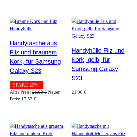
Handytasche aus
Handyhülle Filz und
Filz und braunem
Kork, gelb, für
Kork, für Samsung
Samsung Galaxy
Galaxy S23
S23
SPARE 20%!
Ursprünglicher
Alter Preis:
21,90
€
Neuer
21,90
€
Aktueller
Preis
Preis:
17,52
€
Preis
war:
ist:
21,90 €
17,52 €.