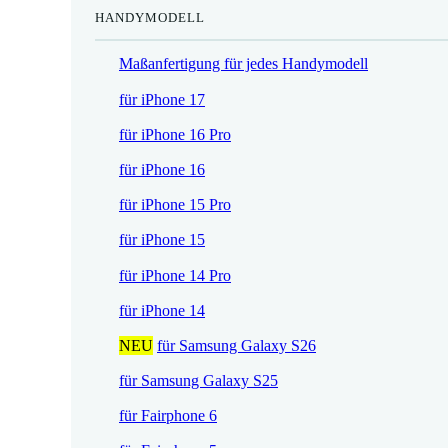
HANDYMODELL
r
h
e
e
Maßanfertigung für jedes Handymodell
i
r
s
P
für iPhone 17
i
r
für iPhone 16 Pro
s
e
t
i
für iPhone 16
:
s
für iPhone 15 Pro
1
w
7
a
für iPhone 15
,
r
für iPhone 14 Pro
5
:
2
2
für iPhone 14
1
NEU
für Samsung Galaxy S26
€
,
.
9
für Samsung Galaxy S25
0
für Fairphone 6