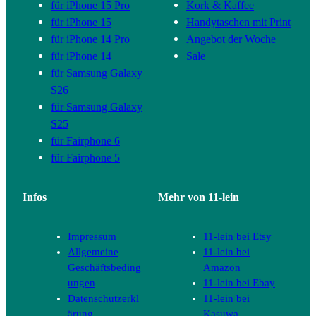
für iPhone 15 Pro
Kork & Kaffee
für iPhone 15
Handytaschen mit Print
für iPhone 14 Pro
Angebot der Woche
für iPhone 14
Sale
für Samsung Galaxy
S26
für Samsung Galaxy
S25
für Fairphone 6
für Fairphone 5
Infos
Mehr von 11-lein
Impressum
11-lein bei Etsy
Allgemeine
11-lein bei
Geschäftsbeding
Amazon
ungen
11-lein bei Ebay
Datenschutzerkl
11-lein bei
ärung
Kasuwa