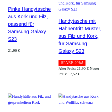
Pinke Handytasche
aus Kork und Filz,
Handytasche mit
passend für
Hahnentritt-Muster,
Samsung Galaxy
aus Filz und Kork,
S23
für Samsung
Galaxy S23
21,90
€
SPARE 20%!
Ursprüngliche
Alter Preis:
21,90
€
Neuer
Aktueller
Preis
Preis:
17,52
€
Preis
war:
ist:
21,90 €
17,52 €.