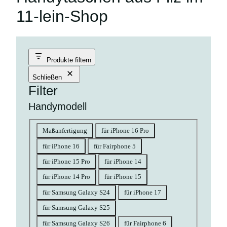
11-lein-Shop
Produkte filtern
Schließen
Filter
Handymodell
Handymodell
Maßanfertigung
für iPhone 16 Pro
für iPhone 16
für Fairphone 5
für iPhone 15 Pro
für iPhone 14
für iPhone 14 Pro
für iPhone 15
für Samsung Galaxy S24
für iPhone 17
für Samsung Galaxy S25
für Samsung Galaxy S26
für Fairphone 6