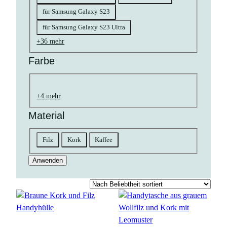
für Samsung Galaxy S23
für Samsung Galaxy S23 Ultra
+36 mehr
Farbe
Farbe
natur
braun
schwarz
goldfarben
gelb
bunt
rosa
grün
grau
orange
blau
rot
weiß
pink
petrol
+4 mehr
Material
Material
Filz
Kork
Kaffee
Anwenden