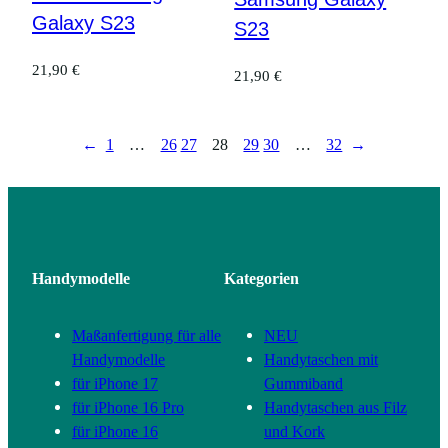
Galaxy S23
S23
21,90
€
21,90
€
←
1
…
26
27
28
29
30
…
32
→
Handymodelle
Kategorien
Maßanfertigung für alle
NEU
Handymodelle
Handytaschen mit
für iPhone 17
Gummiband
für iPhone 16 Pro
Handytaschen aus Filz
für iPhone 16
und Kork