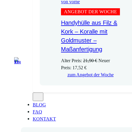
ANGEBOT DER WOCHE
Handyhülle aus Filz &
Kork – Koralle mit
Goldmuster –
Maßanfertigung
U
Alter Preis:
21,90
€
Neuer
A
r
Preis:
17,52
€
k
s
zum Angebot der Woche
t
p
u
r
e
ü
l
n
BLOG
l
g
FAQ
e
l
KONTAKT
r
i
P
c