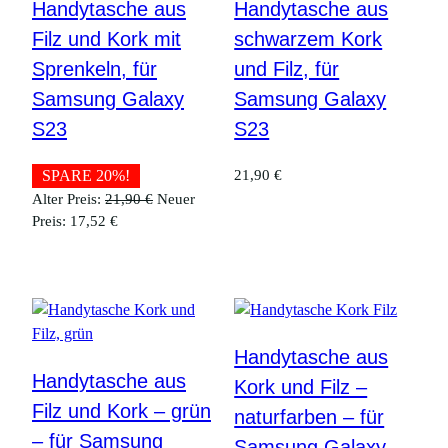
Handytasche aus
Handytasche aus
Filz und Kork mit
schwarzem Kork
Sprenkeln, für
und Filz, für
Samsung Galaxy
Samsung Galaxy
S23
S23
SPARE 20%!
21,90
€
Ursprünglicher
Alter Preis:
21,90
€
Neuer
Aktueller
Preis
Preis:
17,52
€
Preis
war:
ist:
21,90 €
17,52 €.
Handytasche aus
Handytasche aus
Kork und Filz –
Filz und Kork – grün
naturfarben – für
– für Samsung
Samsung Galaxy