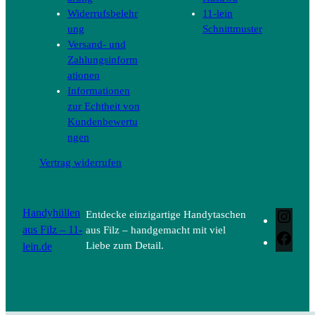
Widerrufsbelehr
11-lein
ung
Schnittmuster
Versand- und
Zahlungsinform
ationen
Informationen
zur Echtheit von
Kundenbewertu
ngen
Vertrag widerrufen
Handyhüllen
Entdecke einzigartige Handytaschen
Inst
aus Filz – 11-
aus Filz – handgemacht mit viel
Face
lein.de
Liebe zum Detail.