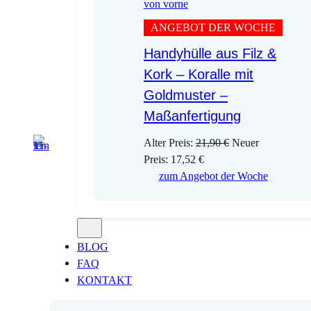
ANGEBOT DER WOCHE
Handyhülle aus Filz &
Kork – Koralle mit
Goldmuster –
Maßanfertigung
U
Alter Preis:
21,90
€
Neuer
A
r
Preis:
17,52
€
k
s
zum Angebot der Woche
t
p
u
r
e
ü
l
n
BLOG
l
g
FAQ
e
l
KONTAKT
r
i
P
c