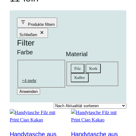
Produkte filtern
Schließen
Filter
Farbe
Material
Farbe
Material
Filz
Kork
natur
braun
schwarz
goldfarben
gelb
bunt
rosa
grün
grau
orange
blau
flieder
rot
weiß
petrol
Kaffee
+4 mehr
Anwenden
Handytasche aus
Handytasche aus