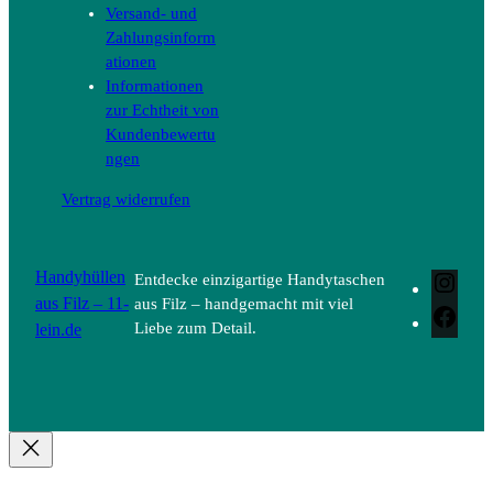
Versand- und
Zahlungsinform
ationen
Informationen
zur Echtheit von
Kundenbewertu
ngen
Vertrag widerrufen
Handyhüllen
Entdecke einzigartige Handytaschen
Inst
aus Filz – 11-
aus Filz – handgemacht mit viel
Face
lein.de
Liebe zum Detail.