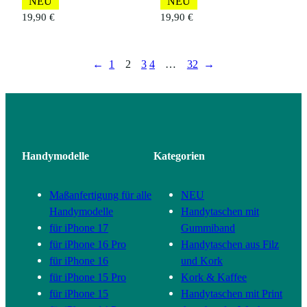
NEU
NEU
19,90
€
19,90
€
←
1
2
3
4
…
32
→
Handymodelle
Kategorien
Maßanfertigung für alle
NEU
Handymodelle
Handytaschen mit
für iPhone 17
Gummiband
für iPhone 16 Pro
Handytaschen aus Filz
für iPhone 16
und Kork
für iPhone 15 Pro
Kork & Kaffee
für iPhone 15
Handytaschen mit Print