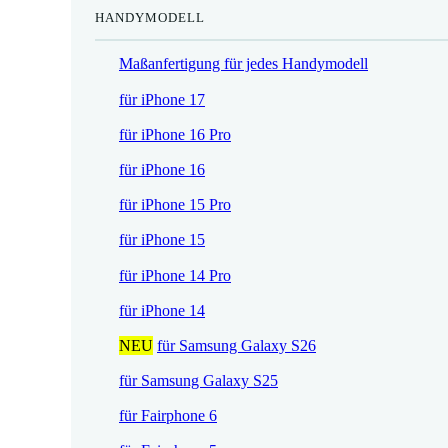
HANDYMODELL
r
h
e
e
Maßanfertigung für jedes Handymodell
i
r
s
P
für iPhone 17
i
r
für iPhone 16 Pro
s
e
t
i
für iPhone 16
:
s
für iPhone 15 Pro
1
w
7
a
für iPhone 15
,
r
für iPhone 14 Pro
5
:
2
2
für iPhone 14
1
NEU
für Samsung Galaxy S26
€
,
.
9
für Samsung Galaxy S25
0
für Fairphone 6