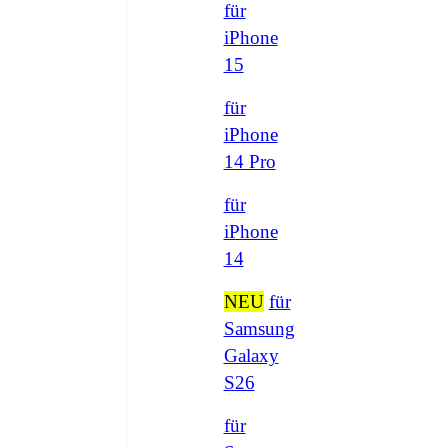
für
iPhone
15
für
iPhone
14 Pro
für
iPhone
14
NEU
für
Samsung
Galaxy
S26
für