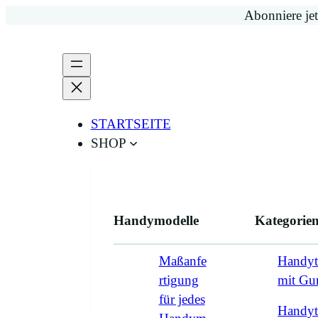
Zum
Abonniere jet
Inhalt
springen
STARTSEITE
SHOP
Handymodelle
Kategorie
Maßanfe
Handyt
rtigung
mit G
für jedes
Handyt