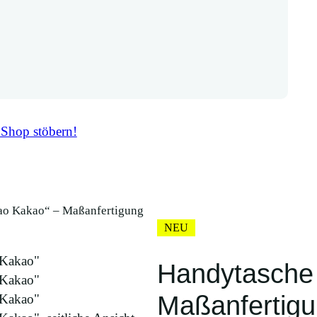
 Shop stöbern!
iao Kakao“ – Maßanfertigung
NEU
Handytasche 
Maßanfertig