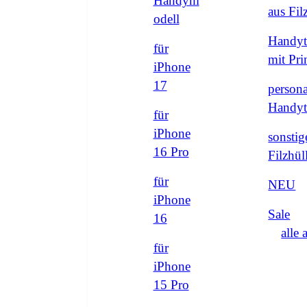
Handym
aus Fi
odell
Handyt
für
mit Pri
iPhone
17
persona
Handyt
für
iPhone
sonstig
16 Pro
Filzhül
für
NEU
iPhone
Sale
16
alle 
für
iPhone
15 Pro