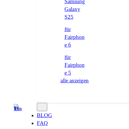
Samsung
Galaxy
S25
für
Fairphon
e 6
für
Fairphon
e 5
alle anzeigen
BLOG
FAQ