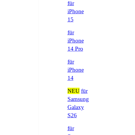
für
iPhone
15
für
iPhone
14 Pro
für
iPhone
14
NEU
für
Samsung
Galaxy
S26
für