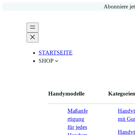
Zum
Abonniere jet
Inhalt
springen
STARTSEITE
SHOP
Handymodelle
Kategorie
Maßanfe
Handyt
rtigung
mit G
für jedes
Handyt