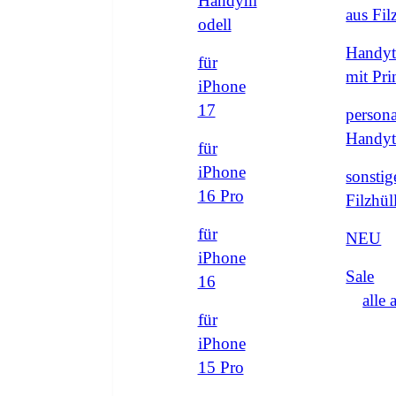
Handym
aus Fi
odell
Handyt
für
mit Pri
iPhone
17
persona
Handyt
für
iPhone
sonstig
16 Pro
Filzhül
für
NEU
iPhone
Sale
16
alle 
für
iPhone
15 Pro