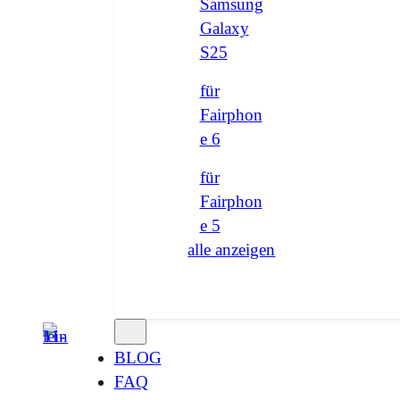
Samsung
Galaxy
S25
für
Fairphon
e 6
für
Fairphon
e 5
alle anzeigen
BLOG
FAQ