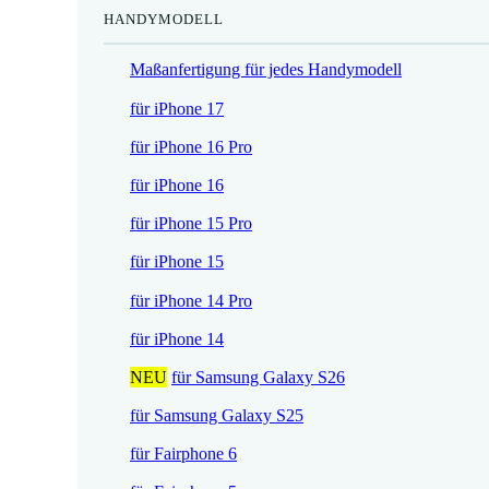
HANDYMODELL
r
h
e
e
Maßanfertigung für jedes Handymodell
i
r
s
P
für iPhone 17
i
r
für iPhone 16 Pro
s
e
t
i
für iPhone 16
:
s
für iPhone 15 Pro
1
w
7
a
für iPhone 15
,
r
für iPhone 14 Pro
5
:
2
2
für iPhone 14
1
NEU
für Samsung Galaxy S26
€
,
.
9
für Samsung Galaxy S25
0
für Fairphone 6