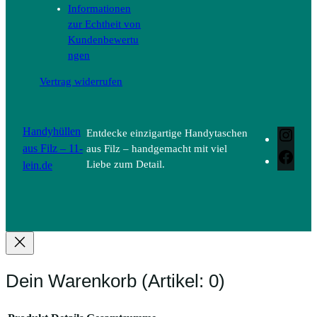
Informationen
zur Echtheit von
Kundenbewertu
ngen
Vertrag widerrufen
Handyhüllen
Entdecke einzigartige Handytaschen
Inst
aus Filz – 11-
aus Filz – handgemacht mit viel
Face
lein.de
Liebe zum Detail.
Dein Warenkorb
(Artikel: 0)