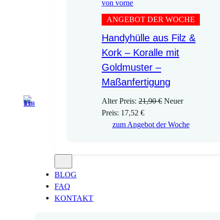
ANGEBOT DER WOCHE
Handyhülle aus Filz &
Kork – Koralle mit
Goldmuster –
Maßanfertigung
U
Alter Preis:
21,90
€
Neuer
A
r
Preis:
17,52
€
k
s
zum Angebot der Woche
t
p
u
r
e
ü
l
n
BLOG
l
g
FAQ
e
l
KONTAKT
r
i
P
c