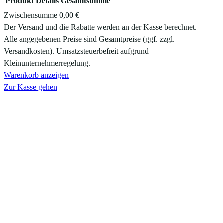
Produkt
Details
Gesamtsumme
Zwischensumme
0,00 €
Produkte
Der Versand und die Rabatte werden an der Kasse berechnet.
Alle angegebenen Preise sind Gesamtpreise (ggf. zzgl.
im
Versandkosten). Umsatzsteuerbefreit aufgrund
Warenkorb
Kleinunternehmerregelung.
Warenkorb anzeigen
Zur Kasse gehen