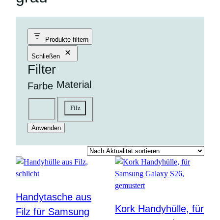
Produkte filtern
Schließen
Filter
Material
Farbe
Material
Farbe
Filz
braun
goldfarben
grau
Anwenden
Handytasche aus
Kork Handyhülle, für
Filz für Samsung