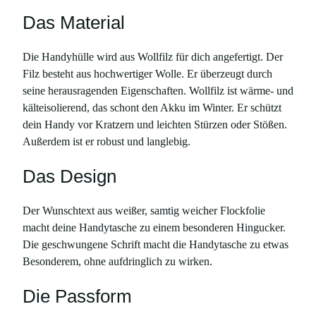
n
Das Material
s
c
Die Handyhülle wird aus Wollfilz für dich angefertigt. Der
h
Filz besteht aus hochwertiger Wolle. Er überzeugt durch
t
seine herausragenden Eigenschaften. Wollfilz ist wärme- und
e
kälteisolierend, das schont den Akku im Winter. Er schützt
x
dein Handy vor Kratzern und leichten Stürzen oder Stößen.
t
Außerdem ist er robust und langlebig.
,
a
Das Design
u
s
Der Wunschtext aus weißer, samtig weicher Flockfolie
W
macht deine Handytasche zu einem besonderen Hingucker.
o
Die geschwungene Schrift macht die Handytasche zu etwas
l
Besonderem, ohne aufdringlich zu wirken.
l
f
Die Passform
i