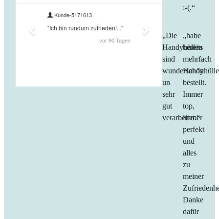
:-(.“
„Die
„habe
Handyhüllen
bereits
sind
mehrfach
wunderschön
Handyhüll
un
bestellt.
sehr
Immer
gut
top,
verarbeitet.“
immer
perfekt
und
alles
zu
meiner
Zufriedenhe
Danke
dafür