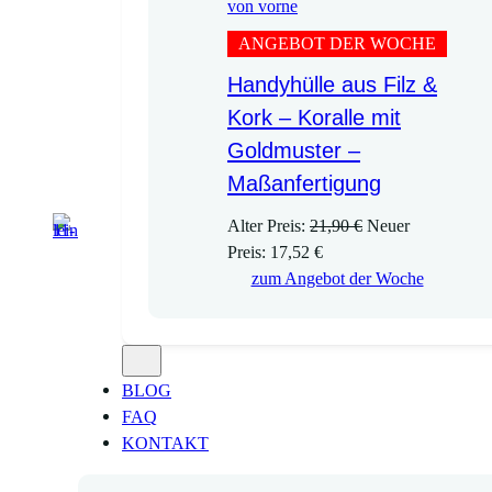
ANGEBOT DER WOCHE
Handyhülle aus Filz &
Kork – Koralle mit
Goldmuster –
Maßanfertigung
U
Alter Preis:
21,90
€
Neuer
A
r
Preis:
17,52
€
k
s
zum Angebot der Woche
t
p
u
r
e
ü
l
n
BLOG
l
g
FAQ
e
l
KONTAKT
r
i
P
c