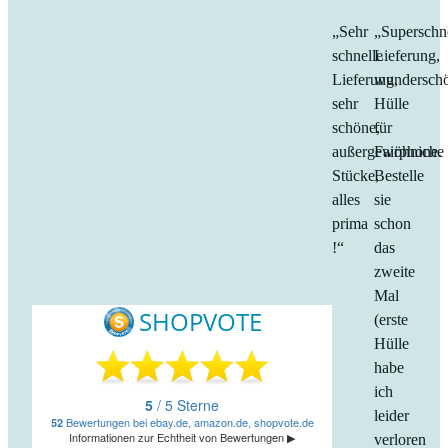
„Sehr
„Superschn
schnelle
Lieferung,
Lieferung,
wundersch
sehr
Hülle
schöne,
für
außergewöhniche
Fairphone.
Stücke,
Bestelle
alles
sie
prima
schon
!“
das
zweite
Mal
(erste
Hülle
habe
ich
leider
verloren