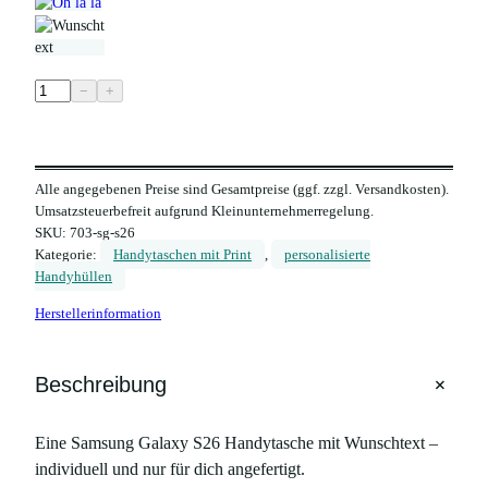
H
−
+
a
n
d
Alle angegebenen Preise sind Gesamtpreise (ggf. zzgl. Versandkosten).
y
Umsatzsteuerbefreit aufgrund Kleinunternehmerregelung.
t
SKU:
703-sg-s26
a
Kategorie:
Handytaschen mit Print
, 
personalisierte
s
Handyhüllen
c
Herstellerinformation
h
e
m
+
Beschreibung
i
t
Eine Samsung Galaxy S26 Handytasche mit Wunschtext –
W
individuell und nur für dich angefertigt.
u