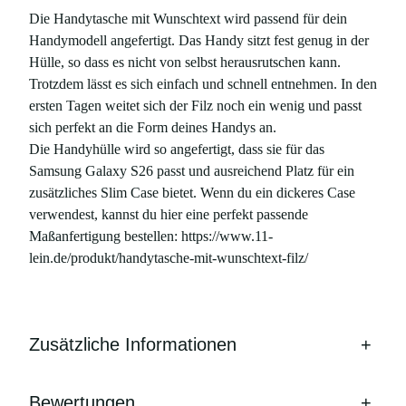
l
Die Handytasche mit Wunschtext wird passend für dein
z
Handymodell angefertigt. Das Handy sitzt fest genug in der
,
Hülle, so dass es nicht von selbst herausrutschen kann.
p
Trotzdem lässt es sich einfach und schnell entnehmen. In den
a
ersten Tagen weitet sich der Filz noch ein wenig und passt
s
sich perfekt an die Form deines Handys an.
s
Die Handyhülle wird so angefertigt, dass sie für das
e
Samsung Galaxy S26 passt und ausreichend Platz für ein
n
zusätzliches Slim Case bietet. Wenn du ein dickeres Case
d
verwendest, kannst du hier eine perfekt passende
f
Maßanfertigung bestellen: https://www.11-
ü
lein.de/produkt/handytasche-mit-wunschtext-filz/
r
S
a
m
Zusätzliche Informationen
+
s
u
n
Bewertungen
+