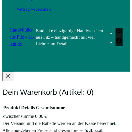
Vertrag widerrufen
Handyhüllen
Entdecke einzigartige Handytaschen
Inst
aus Filz – 11-
aus Filz – handgemacht mit viel
Face
lein.de
Liebe zum Detail.
Dein Warenkorb
(Artikel: 0)
Produkt
Details
Gesamtsumme
Zwischensumme
0,00 €
Produkte
Der Versand und die Rabatte werden an der Kasse berechnet.
Alle angegebenen Preise sind Gesamtpreise (ggf. zzgl.
im