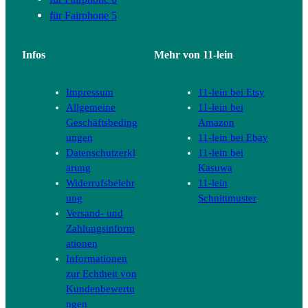
für Fairphone 5
Infos
Mehr von 11-lein
Impressum
11-lein bei Etsy
Allgemeine
11-lein bei
Geschäftsbeding
Amazon
ungen
11-lein bei Ebay
Datenschutzerkl
11-lein bei
ärung
Kasuwa
Widerrufsbelehr
11-lein
ung
Schnittmuster
Versand- und
Zahlungsinform
ationen
Informationen
zur Echtheit von
Kundenbewertu
ngen