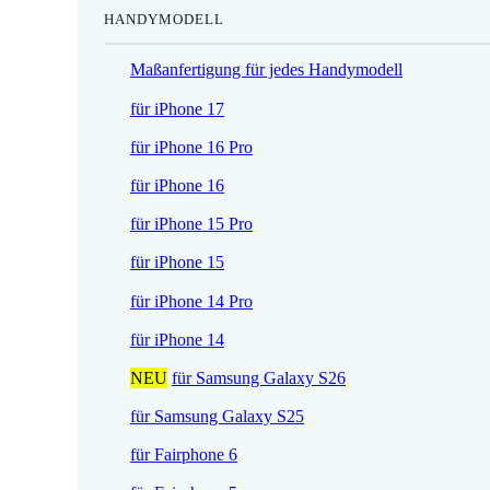
HANDYMODELL
r
h
e
e
Maßanfertigung für jedes Handymodell
i
r
s
P
für iPhone 17
i
r
für iPhone 16 Pro
s
e
t
i
für iPhone 16
:
s
für iPhone 15 Pro
1
w
7
a
für iPhone 15
,
r
für iPhone 14 Pro
5
:
2
2
für iPhone 14
1
NEU
für Samsung Galaxy S26
€
,
.
9
für Samsung Galaxy S25
0
für Fairphone 6