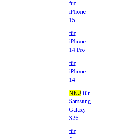
für
iPhone
15
für
iPhone
14 Pro
für
iPhone
14
NEU
für
Samsung
Galaxy
S26
für