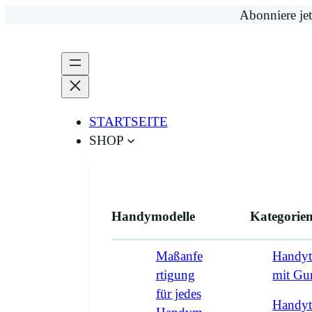
Zum
Abonniere jet
Inhalt
springen
STARTSEITE
SHOP
Handymodelle
Kategorie
Maßanfe
Handyt
rtigung
mit G
für jedes
Handyt