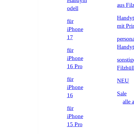
Handym
aus Fi
odell
Handyt
für
mit Pri
iPhone
17
persona
Handyt
für
iPhone
sonstig
16 Pro
Filzhül
für
NEU
iPhone
Sale
16
alle 
für
iPhone
15 Pro