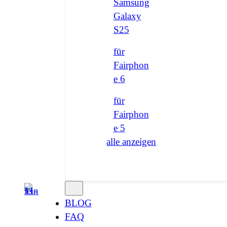
Samsung
Galaxy
S25
für
Fairphon
e 6
für
Fairphon
e 5
alle anzeigen
BLOG
FAQ