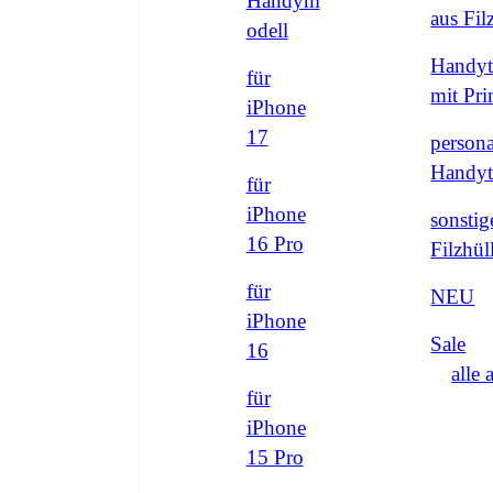
Handym
aus Fi
odell
Handyt
für
mit Pri
iPhone
17
persona
Handyt
für
iPhone
sonstig
16 Pro
Filzhül
für
NEU
iPhone
Sale
16
alle 
für
iPhone
15 Pro