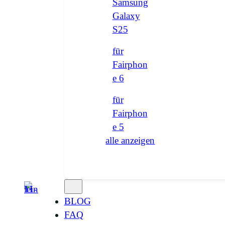
Samsung
Galaxy
S25
für
Fairphon
e 6
für
Fairphon
e 5
alle anzeigen
BLOG
FAQ