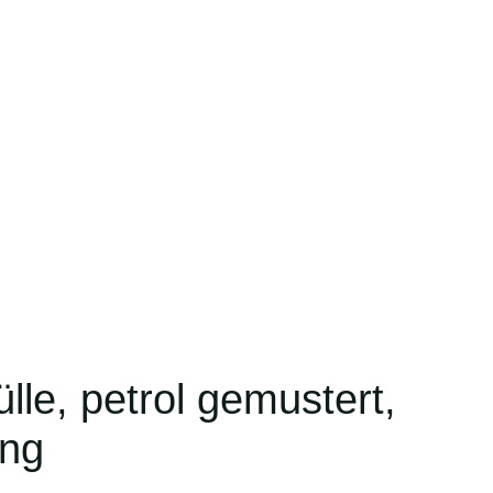
le, petrol gemustert,
ung