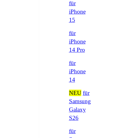
für
iPhone
15
für
iPhone
14 Pro
für
iPhone
14
NEU
für
Samsung
Galaxy
S26
für