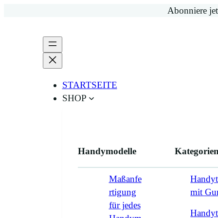
Zum
Abonniere jet
Inhalt
springen
STARTSEITE
SHOP
Handymodelle
Kategorie
Maßanfe
Handyt
rtigung
mit G
für jedes
Handyt