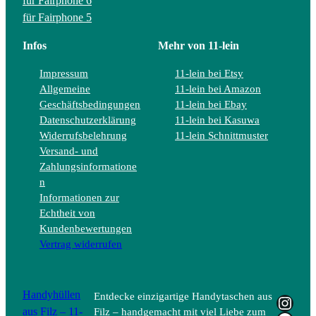
für Fairphone 6
für Fairphone 5
Infos
Mehr von 11-lein
Impressum
11-lein bei Etsy
Allgemeine
11-lein bei Amazon
Geschäftsbedingungen
11-lein bei Ebay
Datenschutzerklärung
11-lein bei Kasuwa
Widerrufsbelehrung
11-lein Schnittmuster
Versand- und
Zahlungsinformatione
n
Informationen zur
Echtheit von
Kundenbewertungen
Vertrag widerrufen
Handyhüllen
Entdecke einzigartige Handytaschen aus
Insta
aus Filz – 11-
Filz – handgemacht mit viel Liebe zum