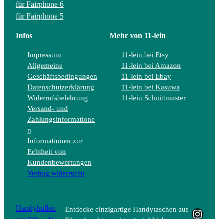
für Fairphone 6
für Fairphone 5
Infos
Mehr von 11-lein
Impressum
11-lein bei Etsy
Allgemeine
11-lein bei Amazon
Geschäftsbedingungen
11-lein bei Ebay
Datenschutzerklärung
11-lein bei Kasuwa
Widerrufsbelehrung
11-lein Schnittmuster
Versand- und
Zahlungsinformatione
n
Informationen zur
Echtheit von
Kundenbewertungen
Vertrag widerrufen
Handyhüllen
Entdecke einzigartige Handytaschen aus
Insta