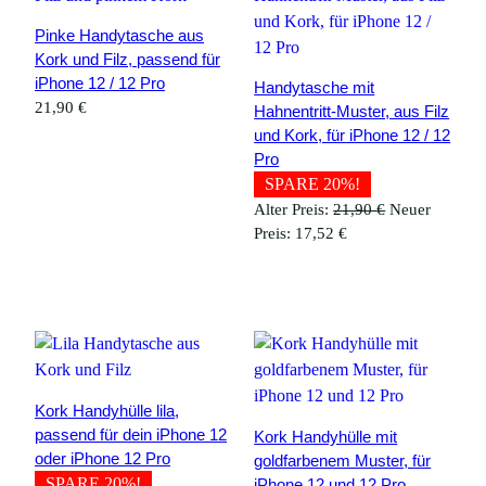
Pinke Handytasche aus
Kork und Filz, passend für
iPhone 12 / 12 Pro
Handytasche mit
21,90
€
Hahnentritt-Muster, aus Filz
und Kork, für iPhone 12 / 12
Pro
SPARE 20%!
Ursprüngliche
Alter Preis:
21,90
€
Neuer
Aktueller
Preis
Preis:
17,52
€
Preis
war:
ist:
21,90 €
17,52 €.
Kork Handyhülle lila,
passend für dein iPhone 12
Kork Handyhülle mit
oder iPhone 12 Pro
goldfarbenem Muster, für
SPARE 20%!
iPhone 12 und 12 Pro