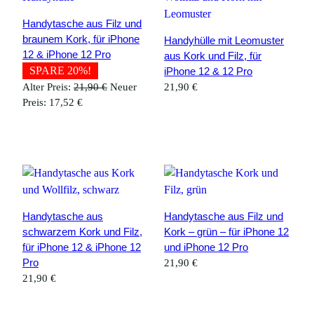
Handytasche aus Filz und
braunem Kork, für iPhone
Handyhülle mit Leomuster
12 & iPhone 12 Pro
aus Kork und Filz, für
SPARE 20%!
iPhone 12 & 12 Pro
Ursprünglicher
Alter Preis:
21,90
€
Neuer
21,90
€
Aktueller
Preis
Preis:
17,52
€
Preis
war:
ist:
21,90 €
17,52 €.
Handytasche aus
Handytasche aus Filz und
schwarzem Kork und Filz,
Kork – grün – für iPhone 12
für iPhone 12 & iPhone 12
und iPhone 12 Pro
Pro
21,90
€
21,90
€