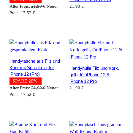
Ursprünglicher
Alter Preis:
21,90
€
Neuer
21,90
€
Aktueller
Preis
Preis:
17,52
€
Preis
war:
ist:
21,90 €
17,52 €.
Handytasche aus Filz und
Kork mit Sprenkeln, für
Handyhülle Filz und Kork,
iPhone 12 (Pro)
gelb, für iPhone 12 &
SPARE 20%!
iPhone 12 Pro
Ursprünglicher
Alter Preis:
21,90
€
Neuer
21,90
€
Aktueller
Preis
Preis:
17,52
€
Preis
war:
ist:
21,90 €
17,52 €.