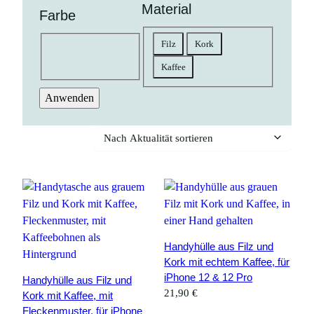
Material
Farbe
Material
Filz
Kork
Farbe
natur
braun
schwarz
goldfarben
gelb
bunt
rosa
grün
grau
petrol
pink
Kaffee
lila
Anwenden
Handyhülle aus Filz und
Kork mit echtem Kaffee, für
iPhone 12 & 12 Pro
Handyhülle aus Filz und
21,90
€
Kork mit Kaffee, mit
Fleckenmuster, für iPhone