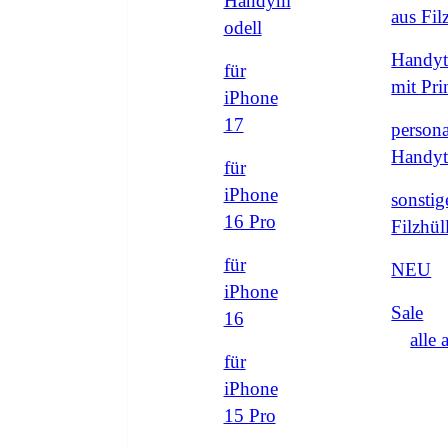
Handym
aus Fi
odell
Handyt
für
mit Pri
iPhone
17
persona
Handyt
für
iPhone
sonstig
16 Pro
Filzhül
für
NEU
iPhone
Sale
16
alle 
für
iPhone
15 Pro