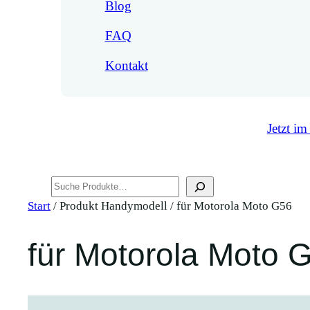
Blog
FAQ
Kontakt
Jetzt im
Suchen
Start
/ Produkt Handymodell / für Motorola Moto G56
für Motorola Moto 