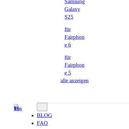
Samsung
Galaxy
S25
für
Fairphon
e 6
für
Fairphon
e 5
alle anzeigen
BLOG
FAQ