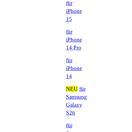
für
iPhone
15
für
iPhone
14 Pro
für
iPhone
14
NEU
für
Samsung
Galaxy
S26
für