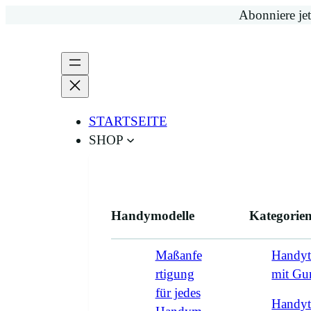
Zum
Abonniere jet
Inhalt
springen
STARTSEITE
SHOP
Handymodelle
Kategorie
Maßanfe
Handyt
rtigung
mit G
für jedes
Handyt