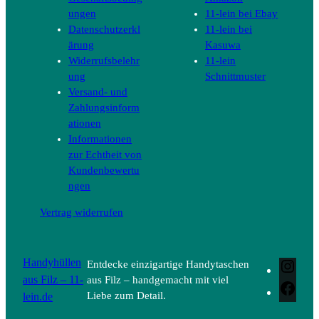
ungen
11-lein bei Ebay
Datenschutzerkl
11-lein bei
ärung
Kasuwa
Widerrufsbelehr
11-lein
ung
Schnittmuster
Versand- und
Zahlungsinform
ationen
Informationen
zur Echtheit von
Kundenbewertu
ngen
Vertrag widerrufen
Handyhüllen
Entdecke einzigartige Handytaschen
Inst
aus Filz – 11-
aus Filz – handgemacht mit viel
Face
lein.de
Liebe zum Detail.