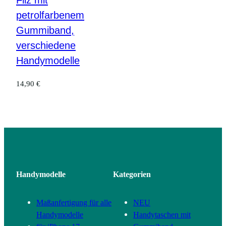
Filz mit
petrolfarbenem
Gummiband,
verschiedene
Handymodelle
14,90
€
Handymodelle
Kategorien
Maßanfertigung für alle
NEU
Handymodelle
Handytaschen mit