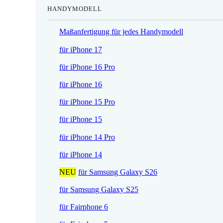
HANDYMODELL
r
h
e
e
Maßanfertigung für jedes Handymodell
i
r
s
P
für iPhone 17
i
r
für iPhone 16 Pro
s
e
t
i
für iPhone 16
:
s
für iPhone 15 Pro
1
w
7
a
für iPhone 15
,
r
für iPhone 14 Pro
5
:
2
2
für iPhone 14
1
NEU
für Samsung Galaxy S26
€
,
.
9
für Samsung Galaxy S25
0
für Fairphone 6