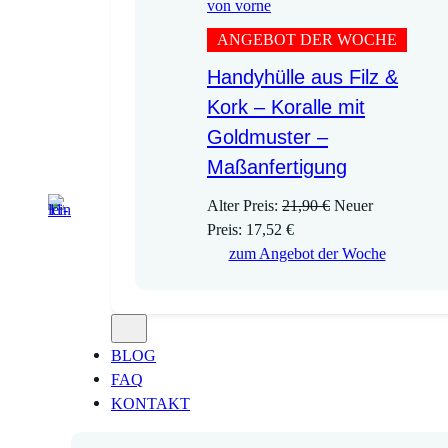
ANGEBOT DER WOCHE
Handyhülle aus Filz &
Kork – Koralle mit
Goldmuster –
Maßanfertigung
U
Alter Preis:
21,90
€
Neuer
A
r
Preis:
17,52
€
k
s
zum Angebot der Woche
t
p
u
r
e
ü
l
n
BLOG
l
g
FAQ
e
l
KONTAKT
r
i
P
c