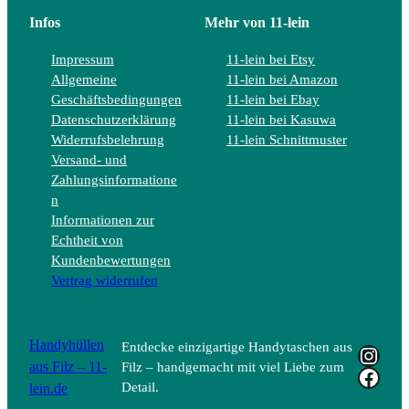
Infos
Mehr von 11-lein
Impressum
11-lein bei Etsy
Allgemeine
11-lein bei Amazon
Geschäftsbedingungen
11-lein bei Ebay
Datenschutzerklärung
11-lein bei Kasuwa
Widerrufsbelehrung
11-lein Schnittmuster
Versand- und
Zahlungsinformatione
n
Informationen zur
Echtheit von
Kundenbewertungen
Vertrag widerrufen
Handyhüllen
Entdecke einzigartige Handytaschen aus
Insta
aus Filz – 11-
Filz – handgemacht mit viel Liebe zum
Face
lein.de
Detail.