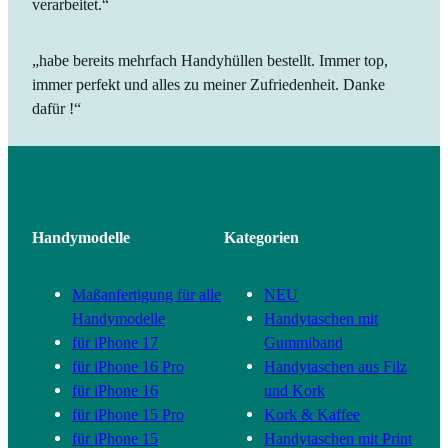
verarbeitet.“
„habe bereits mehrfach Handyhüllen bestellt. Immer top,
immer perfekt und alles zu meiner Zufriedenheit. Danke
dafür !“
Handymodelle
Kategorien
Maßanfertigung für alle
NEU
Handymodelle
Handytaschen mit
für iPhone 17
Gummiband
für iPhone 16 Pro
Handytaschen aus Filz
für iPhone 16
und Kork
für iPhone 15 Pro
Kork & Kaffee
für iPhone 15
Handytaschen mit Print