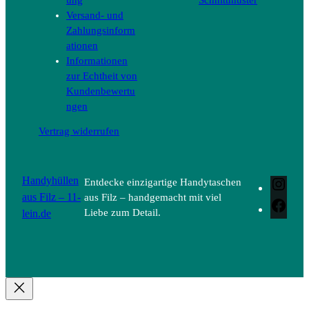
Versand- und
Zahlungsinform
ationen
Informationen
zur Echtheit von
Kundenbewertu
ngen
Vertrag widerrufen
Handyhüllen
Entdecke einzigartige Handytaschen
Inst
aus Filz – 11-
aus Filz – handgemacht mit viel
Face
lein.de
Liebe zum Detail.