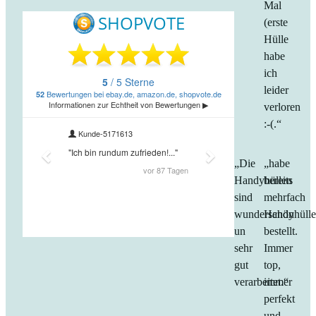
Mal
(erste
Hülle
habe
ich
leider
verloren
:-(.“
„Die
„habe
Handyhüllen
bereits
sind
mehrfach
wunderschön
Handyhüll
un
bestellt.
sehr
Immer
gut
top,
verarbeitet.“
immer
perfekt
und