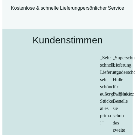
Kostenlose & schnelle Lieferung
persönlicher Service
Kundenstimmen
„Sehr
„Superschn
schnelle
Lieferung,
Lieferung,
wundersch
sehr
Hülle
schöne,
für
außergewöhniche
Fairphone.
Stücke,
Bestelle
alles
sie
prima
schon
!“
das
zweite