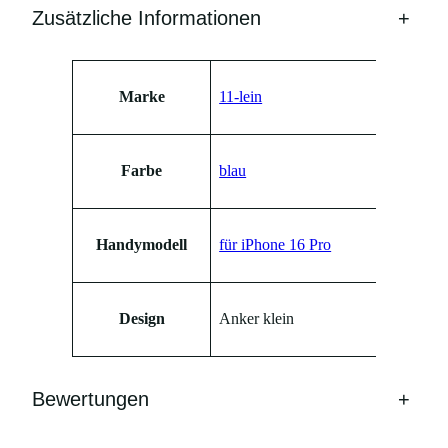
Zusätzliche Informationen
+
P
h
o
Attribute
Wert
n
Marke
11-lein
e
1
6
Farbe
blau
P
r
o
Handymodell
für iPhone 16 Pro
M
e
n
Design
Anker klein
g
e
Bewertungen
+