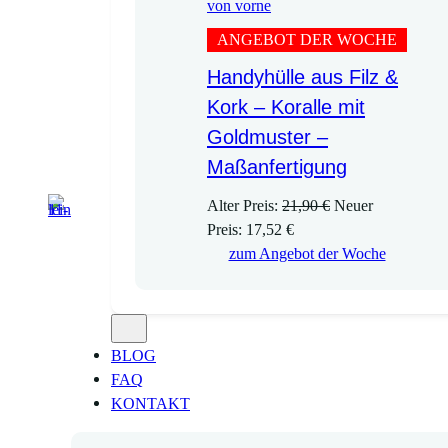
ANGEBOT DER WOCHE
Handyhülle aus Filz &
Kork – Koralle mit
Goldmuster –
Maßanfertigung
U
Alter Preis:
21,90
€
Neuer
A
r
Preis:
17,52
€
k
s
zum Angebot der Woche
t
p
u
r
e
ü
l
n
BLOG
l
g
FAQ
e
l
KONTAKT
r
i
P
c