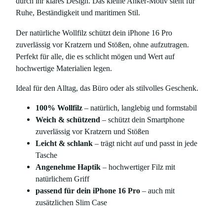
durch ihr klares Design. Das kleine Anker-Motiv steht für
m
Ruhe, Beständigkeit und maritimen Stil.
i
t
Der natürliche Wollfilz schützt dein iPhone 16 Pro
A
zuverlässig vor Kratzern und Stößen, ohne aufzutragen.
n
Perfekt für alle, die es schlicht mögen und Wert auf
k
hochwertige Materialien legen.
e
r
Ideal für den Alltag, das Büro oder als stilvolles Geschenk.
-
100% Wollfilz
– natürlich, langlebig und formstabil
P
Weich & schützend
– schützt dein Smartphone
r
zuverlässig vor Kratzern und Stößen
i
Leicht & schlank
– trägt nicht auf und passt in jede
n
Tasche
t
Angenehme Haptik
– hochwertiger Filz mit
,
natürlichem Griff
f
passend für dein iPhone 16 Pro
– auch mit
ü
zusätzlichen Slim Case
r
i