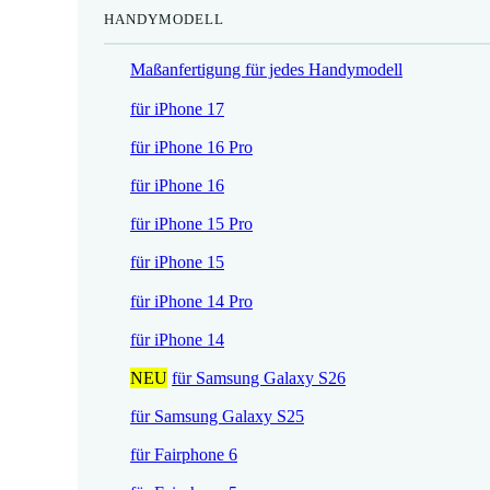
HANDYMODELL
r
h
e
e
Maßanfertigung für jedes Handymodell
i
r
s
P
für iPhone 17
i
r
für iPhone 16 Pro
s
e
t
i
für iPhone 16
:
s
für iPhone 15 Pro
1
w
7
a
für iPhone 15
,
r
für iPhone 14 Pro
5
:
2
2
für iPhone 14
1
NEU
für Samsung Galaxy S26
€
,
.
9
für Samsung Galaxy S25
0
für Fairphone 6