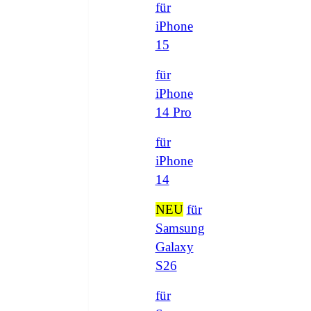
für
iPhone
15
für
iPhone
14 Pro
für
iPhone
14
NEU
für
Samsung
Galaxy
S26
für