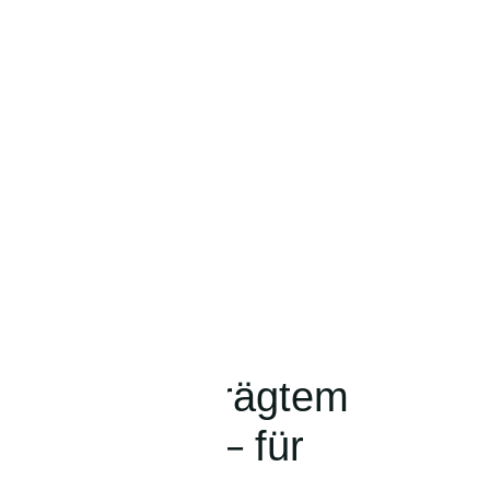
sche mit geprägtem
ngenmuster – für