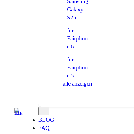
Samsung
Galaxy
S25
für
Fairphon
e 6
für
Fairphon
e 5
alle anzeigen
BLOG
FAQ