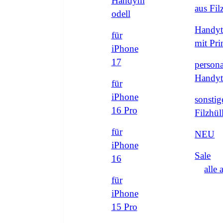
Handym
aus Fi
odell
Handyt
für
mit Pri
iPhone
17
persona
Handyt
für
iPhone
sonstig
16 Pro
Filzhül
für
NEU
iPhone
Sale
16
alle 
für
iPhone
15 Pro