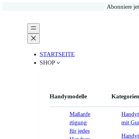
Zum
Abonniere jet
Inhalt
springen
STARTSEITE
SHOP
Handymodelle
Kategorie
Maßanfe
Handyt
rtigung
mit G
für jedes
Handyt