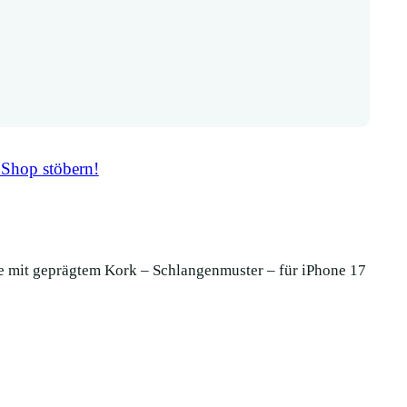
 Shop stöbern!
e mit geprägtem Kork – Schlangenmuster – für iPhone 17
Filz Handyta
Kork – Schla