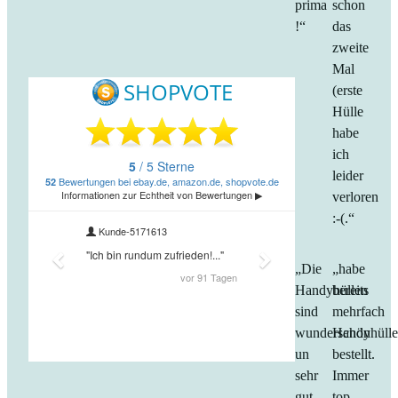
prima
schon
!“
das
zweite
Mal
(erste
Hülle
habe
ich
leider
verloren
:-(.“
„Die
„habe
Handyhüllen
bereits
sind
mehrfach
wunderschön
Handyhüll
un
bestellt.
sehr
Immer
gut
top,