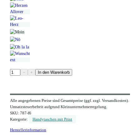
F
−
+
In den Warenkorb
i
l
z
Alle angegebenen Preise sind Gesamtpreise (ggf. zzgl. Versandkosten).
H
Umsatzsteuerbefreit aufgrund Kleinunternehmerregelung.
a
SKU:
787-f6
n
Kategorie:
Handytaschen mit Print
d
Herstellerinformation
y
t