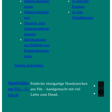
Datenschutzerkl
11-lein bei
ärung
Kasuwa
Widerrufsbelehr
11-lein
ung
Schnittmuster
Versand- und
Zahlungsinform
ationen
Informationen
zur Echtheit von
Kundenbewertu
ngen
Vertrag widerrufen
Handyhüllen
Entdecke einzigartige Handytaschen
Inst
aus Filz – 11-
aus Filz – handgemacht mit viel
Face
lein.de
Liebe zum Detail.