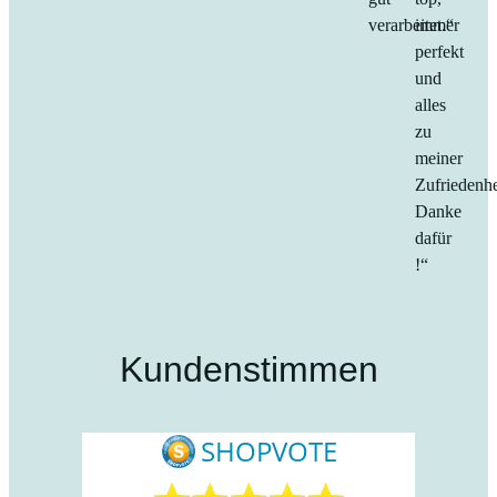
verarbeitet.“
immer
perfekt
und
alles
zu
meiner
Zufriedenhe
Danke
dafür
!“
Kundenstimmen