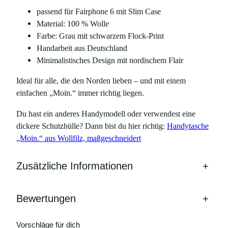
h
passend für Fairphone 6 mit Slim Case
o
Material: 100 % Wolle
n
Farbe: Grau mit schwarzem Flock-Print
e
Handarbeit aus Deutschland
6
Minimalistisches Design mit nordischem Flair
M
e
Ideal für alle, die den Norden lieben – und mit einem
n
einfachen „Moin.“ immer richtig liegen.
g
e
Du hast ein anderes Handymodell oder verwendest eine
dickere Schutzhülle? Dann bist du hier richtig:
Handytasche
„Moin.“ aus Wollfilz, maßgeschneidert
Zusätzliche Informationen
+
Bewertungen
+
Vorschläge für dich