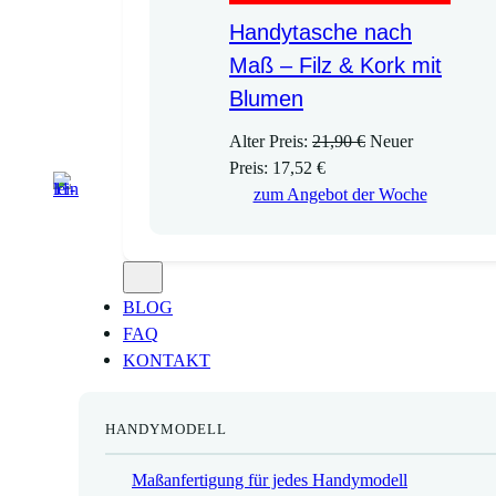
Handytasche nach
Maß – Filz & Kork mit
Blumen
U
Alter Preis:
21,90
€
Neuer
A
r
Preis:
17,52
€
k
s
zum Angebot der Woche
t
p
u
r
e
ü
l
n
BLOG
l
g
FAQ
e
l
KONTAKT
r
i
P
c
HANDYMODELL
r
h
e
e
Maßanfertigung für jedes Handymodell
i
r