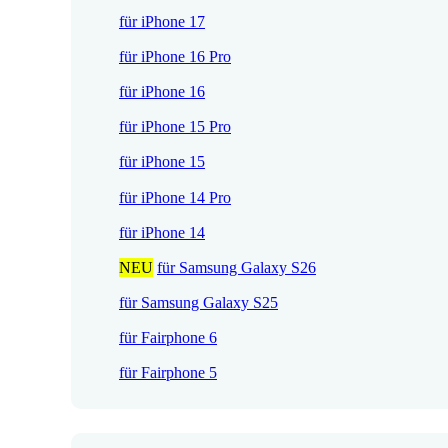
s
P
für iPhone 17
i
r
für iPhone 16 Pro
s
e
t
i
für iPhone 16
:
s
für iPhone 15 Pro
1
w
7
a
für iPhone 15
,
r
für iPhone 14 Pro
5
:
2
2
für iPhone 14
1
NEU
für Samsung Galaxy S26
€
,
.
9
für Samsung Galaxy S25
0
für Fairphone 6
für Fairphone 5
€