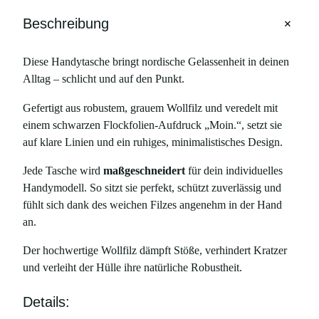
a
+
Beschreibung
s
c
Diese Handytasche bringt nordische Gelassenheit in deinen
h
Alltag – schlicht und auf den Punkt.
e
M
Gefertigt aus robustem, grauem Wollfilz und veredelt mit
O
einem schwarzen Flockfolien-Aufdruck „Moin.“, setzt sie
I
auf klare Linien und ein ruhiges, minimalistisches Design.
N
,
Jede Tasche wird
maßgeschneidert
für dein individuelles
f
Handymodell. So sitzt sie perfekt, schützt zuverlässig und
ü
fühlt sich dank des weichen Filzes angenehm in der Hand
r
an.
F
Der hochwertige Wollfilz dämpft Stöße, verhindert Kratzer
a
und verleiht der Hülle ihre natürliche Robustheit.
i
r
Details:
p