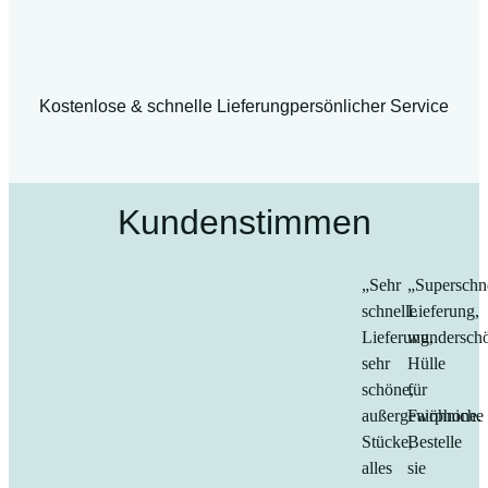
Kostenlose & schnelle Lieferung
persönlicher Service
Kundenstimmen
„Sehr
„Superschn
schnelle
Lieferung,
Lieferung,
wundersch
sehr
Hülle
schöne,
für
außergewöhniche
Fairphone.
Stücke,
Bestelle
alles
sie