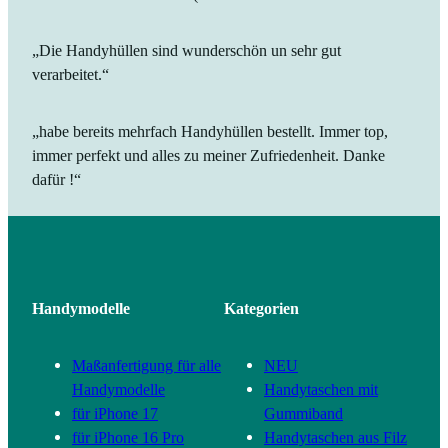
„Die Handyhüllen sind wunderschön un sehr gut
verarbeitet.“
„habe bereits mehrfach Handyhüllen bestellt. Immer top,
immer perfekt und alles zu meiner Zufriedenheit. Danke
dafür !“
Handymodelle
Kategorien
Maßanfertigung für alle
NEU
Handymodelle
Handytaschen mit
für iPhone 17
Gummiband
für iPhone 16 Pro
Handytaschen aus Filz