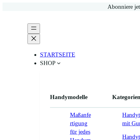
Zum
Abonniere jet
Inhalt
springen
STARTSEITE
SHOP
Handymodelle
Kategorie
Maßanfe
Handyt
rtigung
mit G
für jedes
Handyt