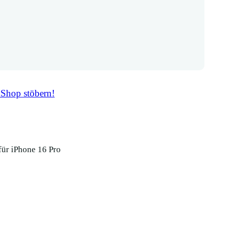
 Shop stöbern!
für iPhone 16 Pro
Filz Handyta
16 Pro