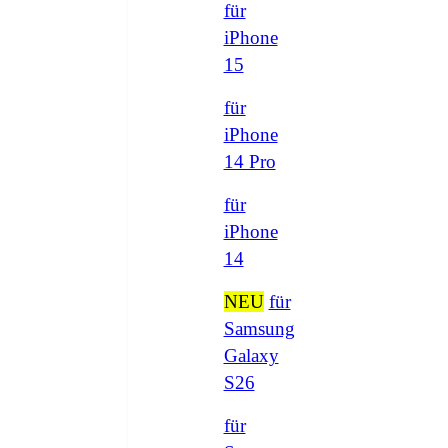
für
iPhone
15
für
iPhone
14 Pro
für
iPhone
14
NEU
für
Samsung
Galaxy
S26
für