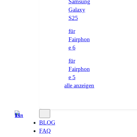
Samsung
Galaxy
S25
für
Fairphon
e 6
für
Fairphon
e 5
alle anzeigen
BLOG
FAQ