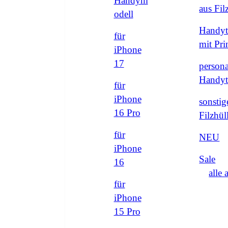
Handym
aus Fi
odell
Handyt
für
mit Pri
iPhone
17
persona
Handyt
für
iPhone
sonstig
16 Pro
Filzhül
für
NEU
iPhone
Sale
16
alle 
für
iPhone
15 Pro