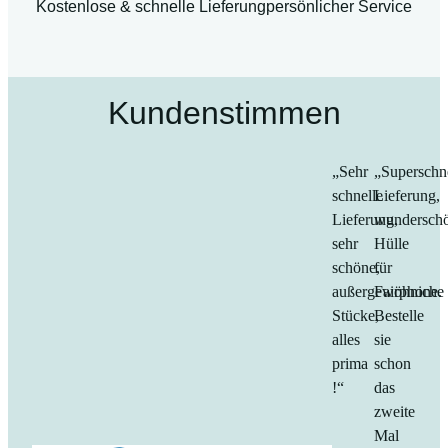
Kostenlose & schnelle Lieferung
persönlicher Service
Kundenstimmen
„Sehr
„Superschn
schnelle
Lieferung,
Lieferung,
wundersch
sehr
Hülle
schöne,
für
außergewöhniche
Fairphone.
Stücke,
Bestelle
alles
sie
prima
schon
!“
das
zweite
Mal