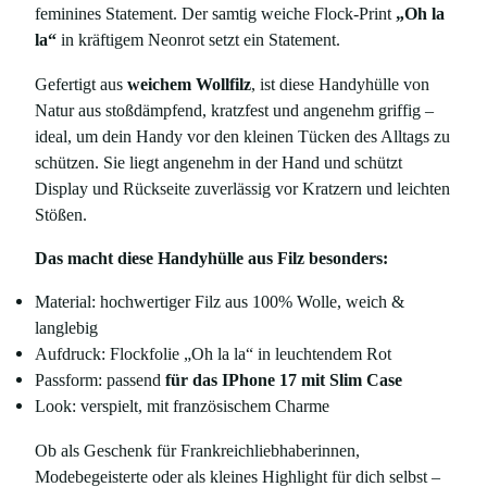
i
feminines Statement. Der samtig weiche Flock-Print
„Oh la
n
la“
in kräftigem Neonrot setzt ein Statement.
t
„
Gefertigt aus
weichem Wollfilz
, ist diese Handyhülle von
O
Natur aus stoßdämpfend, kratzfest und angenehm griffig –
h
ideal, um dein Handy vor den kleinen Tücken des Alltags zu
l
a
schützen. Sie liegt angenehm in der Hand und schützt
l
Display und Rückseite zuverlässig vor Kratzern und leichten
a
Stößen.
"
–
Das macht diese Handyhülle aus Filz besonders:
n
e
Material: hochwertiger Filz aus 100% Wolle, weich &
o
n
langlebig
r
Aufdruck: Flockfolie „Oh la la“ in leuchtendem Rot
o
Passform: passend
für das IPhone 17 mit Slim Case
t
Look: verspielt, mit französischem Charme
–
f
ü
Ob als Geschenk für Frankreichliebhaberinnen,
r
Modebegeisterte oder als kleines Highlight für dich selbst –