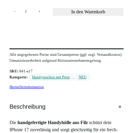
H
In den Warenkorb
−
+
a
n
d
y
h
ü
l
Alle angegebenen Preise sind Gesamtpreise (ggf. zzgl. Versandkosten).
l
Umsatzsteuerbefreit aufgrund Kleinunternehmerregelung.
e
a
SKU:
841-a17
u
Kategorie:
Handytaschen mit Print
, 
NEU
s
F
Herstellerinformation
i
l
z
+
Beschreibung
m
i
t
Die
handgefertigte Handyhülle aus Filz
schützt dein
P
IPhone 17 zuverlässig und sorgt gleichzeitig für ein frech-
r