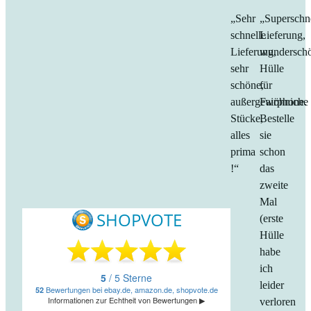
„Sehr
„Superschn
schnelle
Lieferung,
Lieferung,
wundersch
sehr
Hülle
schöne,
für
außergewöhniche
Fairphone.
Stücke,
Bestelle
alles
sie
prima
schon
!“
das
zweite
Mal
(erste
Hülle
habe
ich
leider
verloren