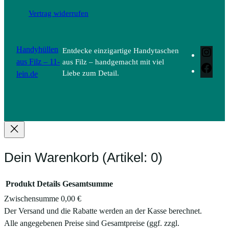
Vertrag widerrufen
Handyhüllen
Entdecke einzigartige Handytaschen
Inst
aus Filz – 11-
aus Filz – handgemacht mit viel
Face
lein.de
Liebe zum Detail.
Dein Warenkorb
(Artikel: 0)
Produkt
Details
Gesamtsumme
Zwischensumme
0,00 €
Produkte
Der Versand und die Rabatte werden an der Kasse berechnet.
Alle angegebenen Preise sind Gesamtpreise (ggf. zzgl.
im