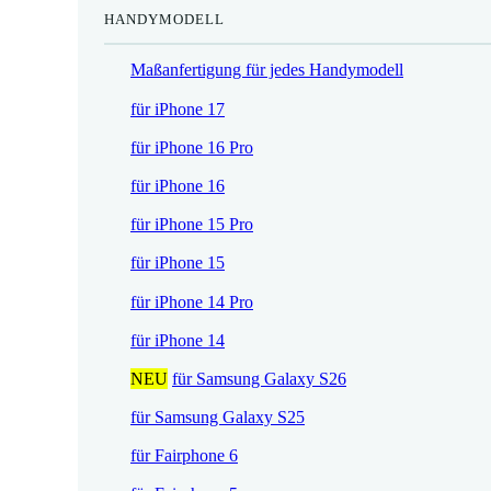
HANDYMODELL
r
h
e
e
Maßanfertigung für jedes Handymodell
i
r
s
P
für iPhone 17
i
r
für iPhone 16 Pro
s
e
t
i
für iPhone 16
:
s
für iPhone 15 Pro
1
w
7
a
für iPhone 15
,
r
für iPhone 14 Pro
5
:
2
2
für iPhone 14
1
NEU
für Samsung Galaxy S26
€
,
.
9
für Samsung Galaxy S25
0
für Fairphone 6