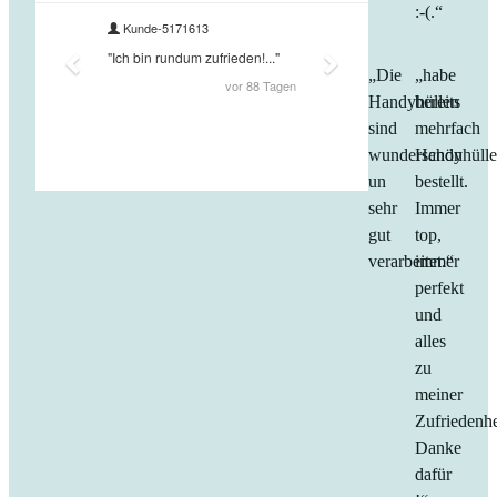
:-(.“
„Die
„habe
Handyhüllen
bereits
sind
mehrfach
wunderschön
Handyhüll
un
bestellt.
sehr
Immer
gut
top,
verarbeitet.“
immer
perfekt
und
alles
zu
meiner
Zufriedenhe
Danke
dafür