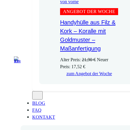
ANGEBOT DER WOCHE
Handyhülle aus Filz &
Kork – Koralle mit
Goldmuster –
Maßanfertigung
U
Alter Preis:
21,90
€
Neuer
A
r
Preis:
17,52
€
k
s
zum Angebot der Woche
t
p
u
r
e
ü
l
n
BLOG
l
g
FAQ
e
l
KONTAKT
r
i
P
c