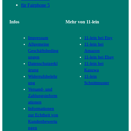
für Fairphone 5
Infos
Mehr von 11-lein
Impressum
11-lein bei Etsy
Allgemeine
11-lein bei
Geschäftsbeding
Amazon
ungen
11-lein bei Ebay
Datenschutzerkl
11-lein bei
ärung
Kasuwa
Widerrufsbelehr
11-lein
ung
Schnittmuster
Versand- und
Zahlungsinform
ationen
Informationen
zur Echtheit von
Kundenbewertu
ngen