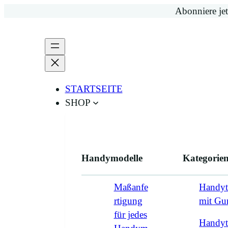
Zum
Abonniere jet
Inhalt
springen
STARTSEITE
SHOP
Handymodelle
Kategorie
Maßanfe
Handyt
rtigung
mit G
für jedes
Handyt