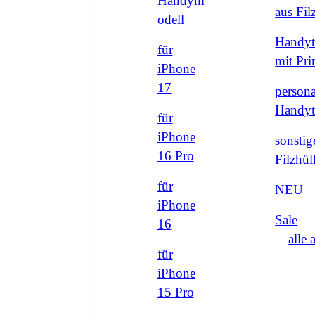
Handym
aus Fi
odell
Handyt
für
mit Pri
iPhone
17
persona
Handyt
für
iPhone
sonstig
16 Pro
Filzhül
für
NEU
iPhone
Sale
16
alle 
für
iPhone
15 Pro