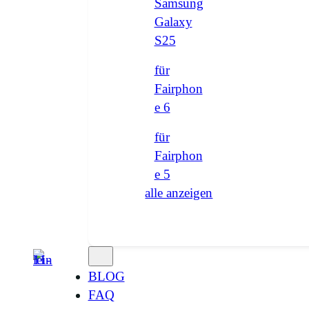
Samsung
Galaxy
S25
für
Fairphon
e 6
für
Fairphon
e 5
alle anzeigen
BLOG
FAQ