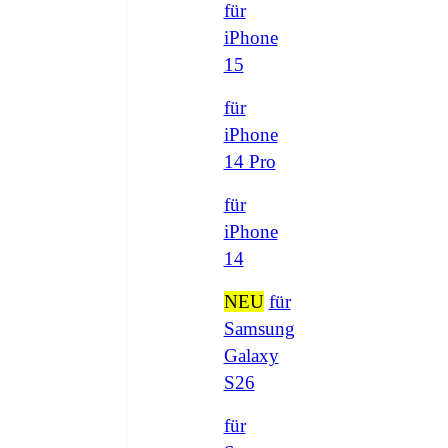
für
iPhone
15
für
iPhone
14 Pro
für
iPhone
14
NEU
für
Samsung
Galaxy
S26
für