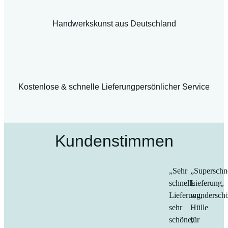
Handwerkskunst aus Deutschland
Kostenlose & schnelle Lieferung
persönlicher Service
Kundenstimmen
„Sehr
„Superschn
schnelle
Lieferung,
Lieferung,
wundersch
sehr
Hülle
schöne,
für