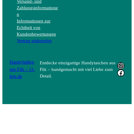
Versand- und
Zahlungsinformatione
n
Informationen zur
Echtheit von
Kundenbewertungen
Vertrag widerrufen
Handyhüllen
Entdecke einzigartige Handytaschen aus
Insta
aus Filz – 11-
Filz – handgemacht mit viel Liebe zum
Face
lein.de
Detail.