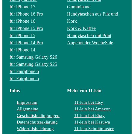
für iPhone 17
Gummiband
für iPhone 16 Pro
Handytaschen aus Filz und
für iPhone 16
Kork
für iPhone 15 Pro
Kork & Kaffee
für iPhone 15
Handytaschen mit Print
für iPhone 14 Pro
Angebot der Woche
Sale
für iPhone 14
für Samsung Galaxy S26
für Samsung Galaxy S25
für Fairphone 6
für Fairphone 5
Infos
Mehr von 11-lein
Impressum
11-lein bei Etsy
Allgemeine
11-lein bei Amazon
Geschäftsbedingungen
11-lein bei Ebay
Datenschutzerklärung
11-lein bei Kasuwa
Widerrufsbelehrung
11-lein Schnittmuster