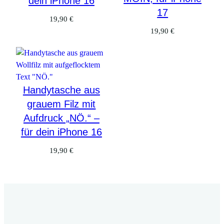
dein iPhone 16
17
19,90
€
19,90
€
Handytasche aus
grauem Filz mit
Aufdruck „NÖ.“ –
für dein iPhone 16
19,90
€