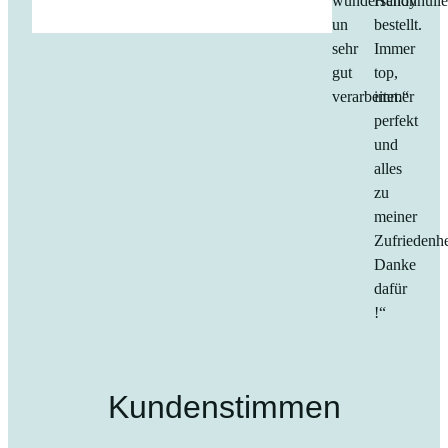
wunderschön
Handyhüll
un
bestellt.
sehr
Immer
gut
top,
verarbeitet.“
immer
perfekt
und
alles
zu
meiner
Zufriedenhe
Danke
dafür
!“
Kundenstimmen