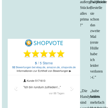
außergewöhniche
Fairphone.
Stücke,
Bestelle
alles
sie
prima
schon
!“
das
zweite
Mal
(erste
Hülle
habe
ich
leider
verloren
:-(.“
„Die
„habe
Handyhüllen
bereits
sind
mehrfach