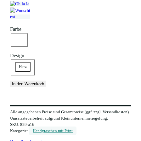
Farbe
dunkelrot
neonrot
rosa
Design
Herz
In den Warenkorb
Alle angegebenen Preise sind Gesamtpreise (ggf. zzgl. Versandkosten).
Umsatzsteuerbefreit aufgrund Kleinunternehmerregelung.
SKU:
829-a16
Kategorie:
Handytaschen mit Print