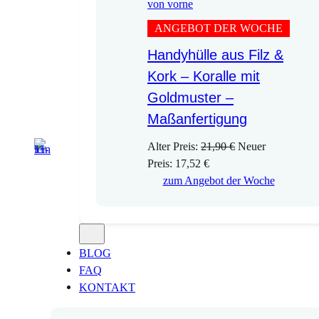
ANGEBOT DER WOCHE
Handyhülle aus Filz &
Kork – Koralle mit
Goldmuster –
Maßanfertigung
U
Alter Preis:
21,90
€
Neuer
A
r
Preis:
17,52
€
k
s
zum Angebot der Woche
t
p
u
r
e
ü
l
n
BLOG
l
g
FAQ
e
l
KONTAKT
r
i
P
c