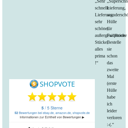
„Sehr
„Superschn
schnelle
Lieferung,
Lieferung,
wundersch
sehr
Hülle
schöne,
für
außergewöhniche
Fairphone.
Stücke,
Bestelle
alles
sie
prima
schon
!“
das
zweite
Mal
(erste
Hülle
habe
ich
leider
verloren
:-(.“