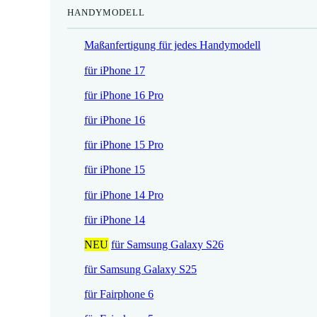
HANDYMODELL
r
h
e
e
Maßanfertigung für jedes Handymodell
i
r
s
P
für iPhone 17
i
r
für iPhone 16 Pro
s
e
t
i
für iPhone 16
:
s
für iPhone 15 Pro
1
w
7
a
für iPhone 15
,
r
für iPhone 14 Pro
5
:
2
2
für iPhone 14
1
NEU
für Samsung Galaxy S26
€
,
.
9
für Samsung Galaxy S25
0
für Fairphone 6