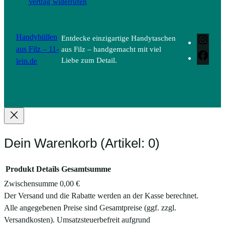
Vertrag widerrufen
Handyhüllen
Entdecke einzigartige Handytaschen
Inst
aus Filz – 11-
aus Filz – handgemacht mit viel
Face
lein.de
Liebe zum Detail.
Dein Warenkorb
(Artikel: 0)
Produkt
Details
Gesamtsumme
Zwischensumme
0,00 €
Produkte
Der Versand und die Rabatte werden an der Kasse berechnet.
Alle angegebenen Preise sind Gesamtpreise (ggf. zzgl.
im
Versandkosten). Umsatzsteuerbefreit aufgrund