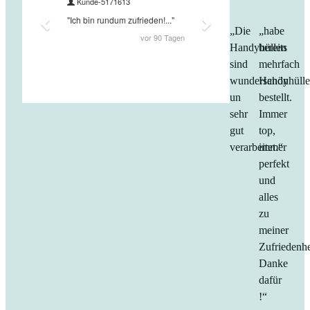
„Die
„habe
Handyhüllen
bereits
sind
mehrfach
wunderschön
Handyhüll
un
bestellt.
sehr
Immer
gut
top,
verarbeitet.“
immer
perfekt
und
alles
zu
meiner
Zufriedenhe
Danke
dafür
!“