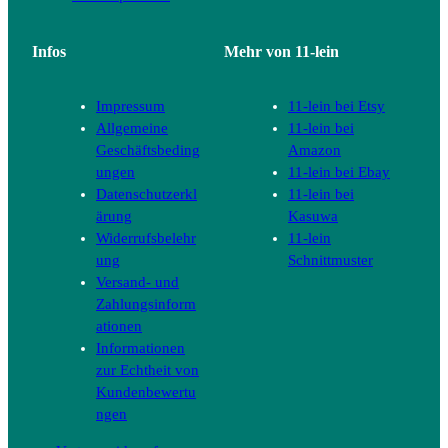
Infos
Mehr von 11-lein
Impressum
11-lein bei Etsy
Allgemeine
11-lein bei
Geschäftsbeding
Amazon
ungen
11-lein bei Ebay
Datenschutzerkl
11-lein bei
ärung
Kasuwa
Widerrufsbelehr
11-lein
ung
Schnittmuster
Versand- und
Zahlungsinform
ationen
Informationen
zur Echtheit von
Kundenbewertu
ngen