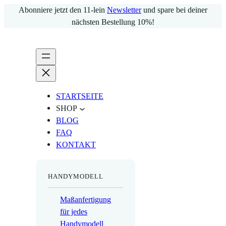
Zum
Abonniere jetzt den 11-lein
Newsletter
und spare bei deiner
Inhalt
nächsten Bestellung 10%!
springen
STARTSEITE
SHOP
BLOG
FAQ
KONTAKT
HANDYMODELL
Maßanfertigung
für jedes
Handymodell