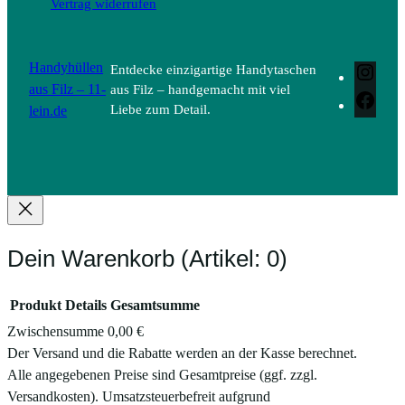
Vertrag widerrufen
Handyhüllen
Entdecke einzigartige Handytaschen
Inst
aus Filz – 11-
aus Filz – handgemacht mit viel
Face
lein.de
Liebe zum Detail.
Dein Warenkorb
(Artikel: 0)
Produkt
Details
Gesamtsumme
Zwischensumme
0,00 €
Produkte
Der Versand und die Rabatte werden an der Kasse berechnet.
Alle angegebenen Preise sind Gesamtpreise (ggf. zzgl.
im
Versandkosten). Umsatzsteuerbefreit aufgrund