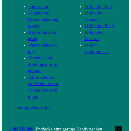
Impressum
11-lein bei Etsy
Allgemeine
11-lein bei
Geschäftsbeding
Amazon
ungen
11-lein bei Ebay
Datenschutzerkl
11-lein bei
ärung
Kasuwa
Widerrufsbelehr
11-lein
ung
Schnittmuster
Versand- und
Zahlungsinform
ationen
Informationen
zur Echtheit von
Kundenbewertu
ngen
Vertrag widerrufen
Handyhüllen
Entdecke einzigartige Handytaschen
Inst