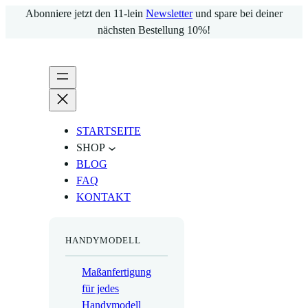
Zum
Abonniere jetzt den 11-lein
Newsletter
und spare bei deiner
Inhalt
nächsten Bestellung 10%!
springen
STARTSEITE
SHOP
BLOG
FAQ
KONTAKT
HANDYMODELL
Maßanfertigung
für jedes
Handymodell