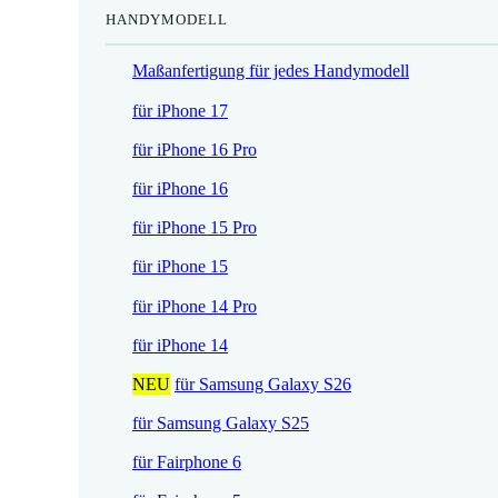
HANDYMODELL
r
h
e
e
Maßanfertigung für jedes Handymodell
i
r
s
P
für iPhone 17
i
r
für iPhone 16 Pro
s
e
t
i
für iPhone 16
:
s
für iPhone 15 Pro
1
w
7
a
für iPhone 15
,
r
für iPhone 14 Pro
5
:
2
2
für iPhone 14
1
NEU
für Samsung Galaxy S26
€
,
.
9
für Samsung Galaxy S25
0
für Fairphone 6