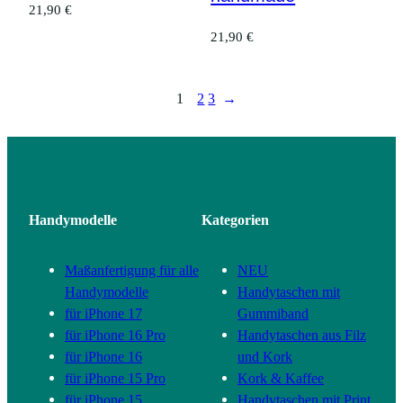
21,90
€
21,90
€
1
2
3
→
Handymodelle
Kategorien
Maßanfertigung für alle
NEU
Handymodelle
Handytaschen mit
für iPhone 17
Gummiband
für iPhone 16 Pro
Handytaschen aus Filz
für iPhone 16
und Kork
für iPhone 15 Pro
Kork & Kaffee
für iPhone 15
Handytaschen mit Print