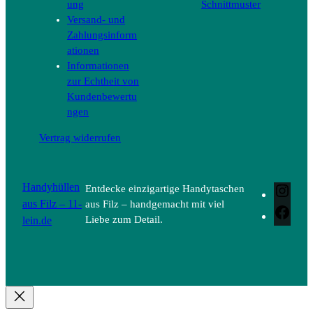
ung
Schnittmuster
Versand- und
Zahlungsinform
ationen
Informationen
zur Echtheit von
Kundenbewertu
ngen
Vertrag widerrufen
Handyhüllen
Entdecke einzigartige Handytaschen
Inst
aus Filz – 11-
aus Filz – handgemacht mit viel
Face
lein.de
Liebe zum Detail.