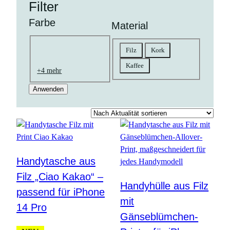
Filter
Farbe
Material
Farbe
Material
Filz
Kork
natur
braun
schwarz
goldfarben
gelb
bunt
rosa
grün
grau
orange
blau
rot
weiß
pink
petrol
Kaffee
+4 mehr
Anwenden
Handytasche aus
Filz „Ciao Kakao“ –
Handyhülle aus Filz
passend für iPhone
mit
14 Pro
Gänseblümchen-