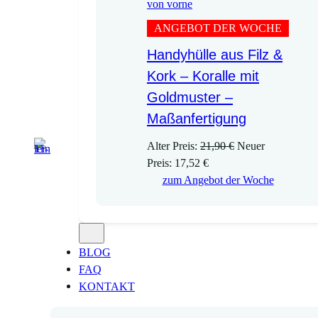
ANGEBOT DER WOCHE
Handyhülle aus Filz &
Kork – Koralle mit
Goldmuster –
Maßanfertigung
U
Alter Preis:
21,90
€
Neuer
A
r
Preis:
17,52
€
k
s
zum Angebot der Woche
t
p
u
r
e
ü
l
n
BLOG
l
g
FAQ
e
l
KONTAKT
r
i
P
c