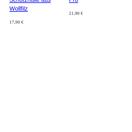
Wollfilz
21,90
€
17,90
€