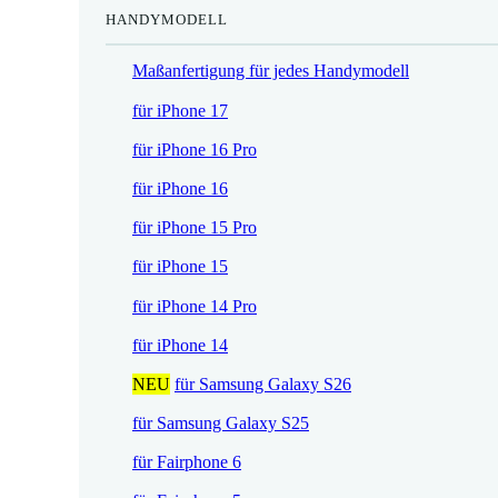
HANDYMODELL
r
h
e
e
Maßanfertigung für jedes Handymodell
i
r
s
P
für iPhone 17
i
r
für iPhone 16 Pro
s
e
t
i
für iPhone 16
:
s
für iPhone 15 Pro
1
w
7
a
für iPhone 15
,
r
für iPhone 14 Pro
5
:
2
2
für iPhone 14
1
NEU
für Samsung Galaxy S26
€
,
.
9
für Samsung Galaxy S25
0
für Fairphone 6