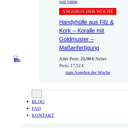
ANGEBOT DER WOCHE
Handyhülle aus Filz &
Kork – Koralle mit
Goldmuster –
Maßanfertigung
U
Alter Preis:
21,90
€
Neuer
A
r
Preis:
17,52
€
k
s
zum Angebot der Woche
t
p
u
r
e
ü
l
n
BLOG
l
g
FAQ
e
l
KONTAKT
r
i
P
c