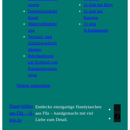
ungen
11-lein bei Ebay
Datenschutzerkl
11-lein bei
ärung
Kasuwa
Widerrufsbelehr
11-lein
ung
Schnittmuster
Versand- und
Zahlungsinform
ationen
Informationen
zur Echtheit von
Kundenbewertu
ngen
Vertrag widerrufen
Handyhüllen
Entdecke einzigartige Handytaschen
Inst
aus Filz – 11-
aus Filz – handgemacht mit viel
Face
lein.de
Liebe zum Detail.