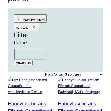
Produkte filtern
Schließen
Filter
Farbe
Farbe
schwarz
gelb
rosa
grün
orange
blau
rot
pink
petrol
lila
Anwenden
Handytasche aus
Handytasche aus