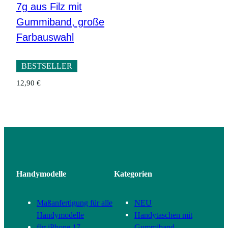
7g aus Filz mit
Gummiband, große
Farbauswahl
BESTSELLER
12,90
€
Handymodelle
Kategorien
Maßanfertigung für alle
NEU
Handymodelle
Handytaschen mit
für iPhone 17
Gummiband