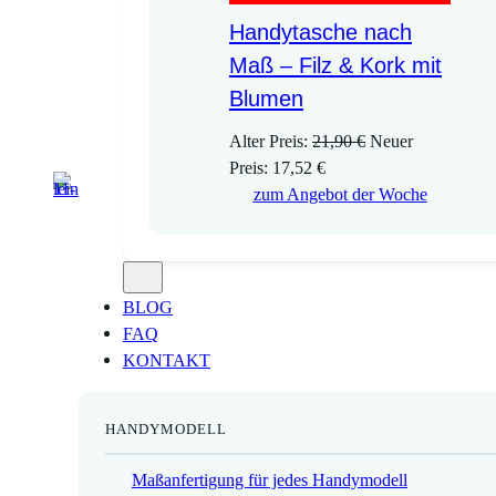
Handytasche nach
Maß – Filz & Kork mit
Blumen
U
Alter Preis:
21,90
€
Neuer
A
r
Preis:
17,52
€
k
s
zum Angebot der Woche
t
p
u
r
e
ü
l
n
BLOG
l
g
FAQ
e
l
KONTAKT
r
i
P
c
HANDYMODELL
r
h
e
e
Maßanfertigung für jedes Handymodell
i
r