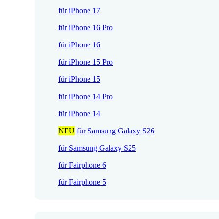
s
P
für iPhone 17
i
r
für iPhone 16 Pro
s
e
t
i
für iPhone 16
:
s
für iPhone 15 Pro
1
w
7
a
für iPhone 15
,
r
für iPhone 14 Pro
5
:
2
2
für iPhone 14
1
NEU
für Samsung Galaxy S26
€
,
.
9
für Samsung Galaxy S25
0
für Fairphone 6
für Fairphone 5
€