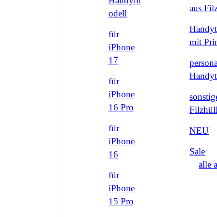
Handym
aus Fi
odell
Handyt
für
mit Pri
iPhone
17
persona
Handyt
für
iPhone
sonstig
16 Pro
Filzhül
für
NEU
iPhone
Sale
16
alle 
für
iPhone
15 Pro