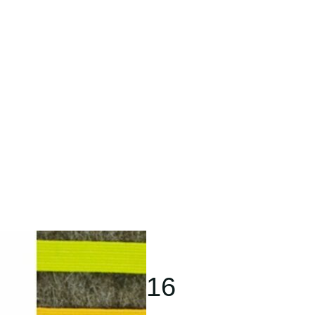
aus Filz mit
 für iPhone 16