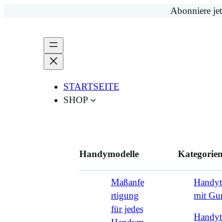
Zum
Abonniere jet
Inhalt
springen
STARTSEITE
SHOP
Handymodelle
Kategorie
Maßanfe
Handyt
rtigung
mit G
für jedes
Handyt