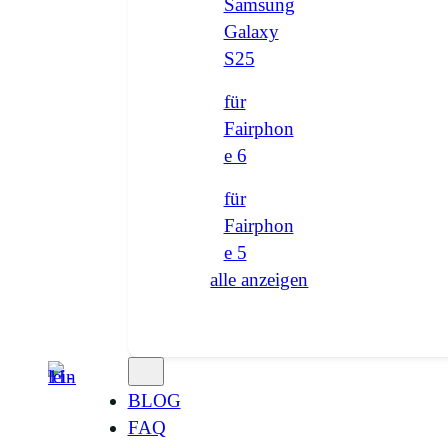
Samsung
Galaxy
S25
für
Fairphon
e 6
für
Fairphon
e 5
alle anzeigen
BLOG
FAQ