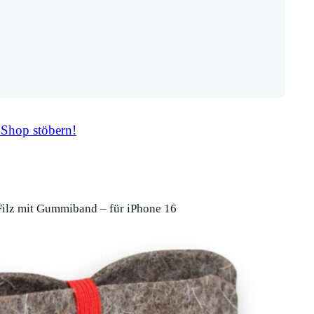
 Shop stöbern!
Filz mit Gummiband – für iPhone 16
Handytasche 
Gummiband –