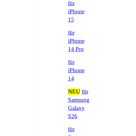
für
iPhone
15
für
iPhone
14 Pro
für
iPhone
14
NEU
für
Samsung
Galaxy
S26
für