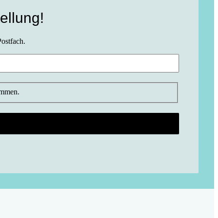
ellung!
Postfach.
ommen.