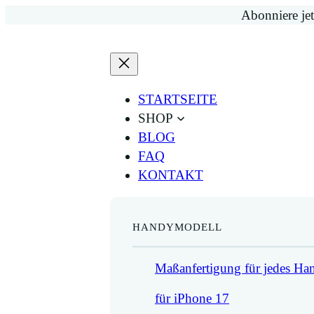
Zum
Abonniere jet
Inhalt
springen
STARTSEITE
SHOP
BLOG
FAQ
KONTAKT
HANDYMODELL
Maßanfertigung für jedes H
für iPhone 17