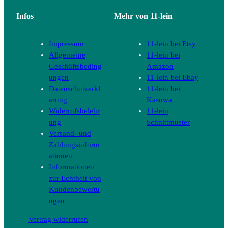
Infos
Mehr von 11-lein
Impressum
11-lein bei Etsy
Allgemeine
11-lein bei
Geschäftsbeding
Amazon
ungen
11-lein bei Ebay
Datenschutzerkl
11-lein bei
ärung
Kasuwa
Widerrufsbelehr
11-lein
ung
Schnittmuster
Versand- und
Zahlungsinform
ationen
Informationen
zur Echtheit von
Kundenbewertu
ngen
Vertrag widerrufen