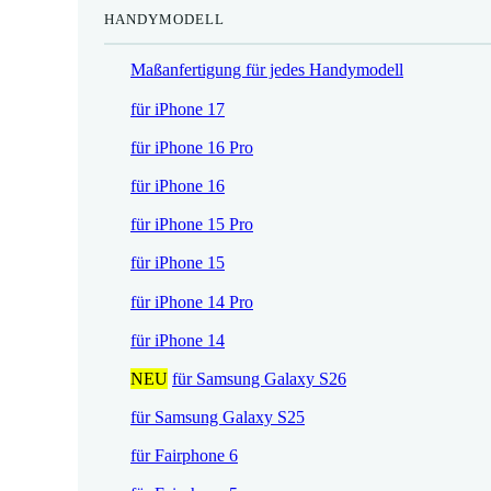
HANDYMODELL
r
h
e
e
Maßanfertigung für jedes Handymodell
i
r
s
P
für iPhone 17
i
r
für iPhone 16 Pro
s
e
t
i
für iPhone 16
:
s
für iPhone 15 Pro
1
w
7
a
für iPhone 15
,
r
für iPhone 14 Pro
5
:
2
2
für iPhone 14
1
NEU
für Samsung Galaxy S26
€
,
.
9
für Samsung Galaxy S25
0
für Fairphone 6