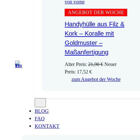
ANGEBOT DER WOCHE
Handyhülle aus Filz &
Kork – Koralle mit
Goldmuster –
Maßanfertigung
U
Alter Preis:
21,90
€
Neuer
A
r
Preis:
17,52
€
k
s
zum Angebot der Woche
t
p
u
r
e
ü
l
n
BLOG
l
g
FAQ
e
l
KONTAKT
r
i
P
c