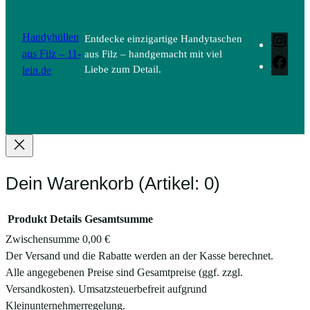
Handyhüllen
Entdecke einzigartige Handytaschen
Inst
aus Filz – 11-
aus Filz – handgemacht mit viel
Face
lein.de
Liebe zum Detail.
Dein Warenkorb
(Artikel: 0)
Produkt
Details
Gesamtsumme
Zwischensumme
0,00 €
Produkte
Der Versand und die Rabatte werden an der Kasse berechnet.
Alle angegebenen Preise sind Gesamtpreise (ggf. zzgl.
im
Versandkosten). Umsatzsteuerbefreit aufgrund
Warenkorb
Kleinunternehmerregelung.