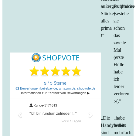
außergewöhniche
Fairphone.
Stücke,
Bestelle
alles
sie
prima
schon
!“
das
zweite
Mal
(erste
Hülle
habe
ich
leider
verloren
:-(.“
„Die
„habe
Handyhüllen
bereits
sind
mehrfach