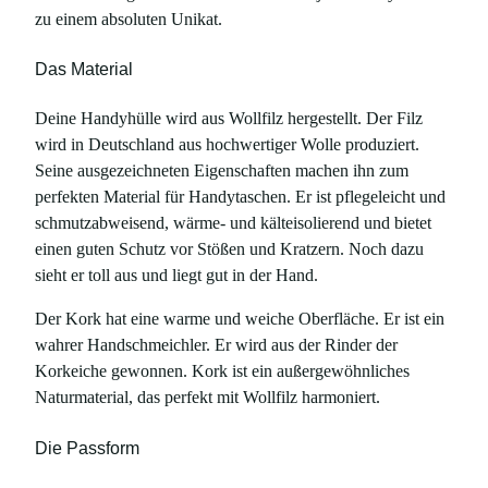
,
zu einem absoluten Unikat.
f
ü
Das Material
r
S
Deine Handyhülle wird aus Wollfilz hergestellt. Der Filz
a
wird in Deutschland aus hochwertiger Wolle produziert.
m
Seine ausgezeichneten Eigenschaften machen ihn zum
s
perfekten Material für Handytaschen. Er ist pflegeleicht und
u
schmutzabweisend, wärme- und kälteisolierend und bietet
n
einen guten Schutz vor Stößen und Kratzern. Noch dazu
g
sieht er toll aus und liegt gut in der Hand.
G
Der Kork hat eine warme und weiche Oberfläche. Er ist ein
a
wahrer Handschmeichler. Er wird aus der Rinder der
l
Korkeiche gewonnen. Kork ist ein außergewöhnliches
a
Naturmaterial, das perfekt mit Wollfilz harmoniert.
x
y
Die Passform
S
2