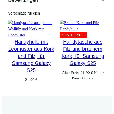
Bewertungen
+
Vorschläge für dich
SPARE 20%!
Handyhülle mit
Handytasche aus
Leomuster aus Kork
Filz und braunem
und Filz, für
Kork, für Samsung
Samsung Galaxy
Galaxy S25
S25
Ursprünglic
Alter Preis:
21,90
€
Neuer
Aktueller
Preis
Preis:
17,52
€
21,90
€
Preis
war:
ist:
21,90 €
17,52 €.