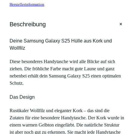
Herstellerinformation
l
e
F
+
Beschreibung
i
l
Deine Samsung Galaxy S25 Hülle aus Kork und
z
Wollfilz
u
n
Diese besonderes Handytasche wird alle Blicke auf sich
d
ziehen. Die fröhliche Farbe macht gute Laune und ganz
K
nebenbei erhält dein Samsung Galaxy S25 einen optimalen
o
Schutz.
r
k
Das Design
,
g
Rustikaler Wollfilz und eleganter Kork – das sind die
e
Zutaten für eine besondere Handytasche. Der Kork wurde in
l
einem warmen Gelbton eingefärbt. Die natürliche Struktur
b
ist aber noch gut zu erkennen. Sie macht jede Handytasche