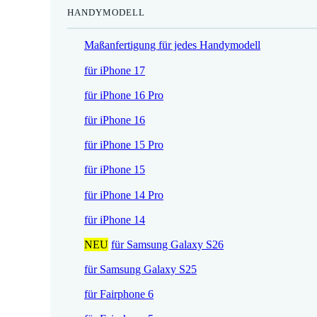
HANDYMODELL
r
h
e
e
Maßanfertigung für jedes Handymodell
i
r
s
P
für iPhone 17
i
r
für iPhone 16 Pro
s
e
t
i
für iPhone 16
:
s
für iPhone 15 Pro
1
w
7
a
für iPhone 15
,
r
für iPhone 14 Pro
5
:
2
2
für iPhone 14
1
NEU
für Samsung Galaxy S26
€
,
.
9
für Samsung Galaxy S25
0
für Fairphone 6