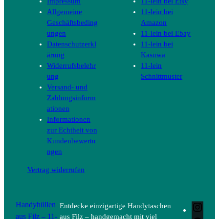
Impressum
11-lein bei Etsy
Allgemeine
11-lein bei
Geschäftsbeding
Amazon
ungen
11-lein bei Ebay
Datenschutzerkl
11-lein bei
ärung
Kasuwa
Widerrufsbelehr
11-lein
ung
Schnittmuster
Versand- und
Zahlungsinform
ationen
Informationen
zur Echtheit von
Kundenbewertu
ngen
Vertrag widerrufen
Handyhüllen
Entdecke einzigartige Handytaschen
Inst
aus Filz – 11-
aus Filz – handgemacht mit viel