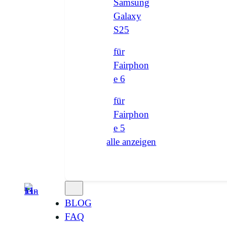
Samsung
Galaxy
S25
für
Fairphon
e 6
für
Fairphon
e 5
alle anzeigen
BLOG
FAQ