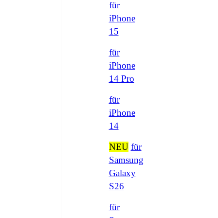
für
iPhone
15
für
iPhone
14 Pro
für
iPhone
14
NEU
für
Samsung
Galaxy
S26
für