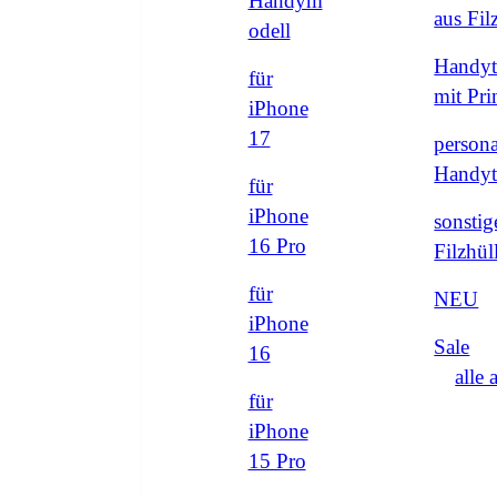
Handym
aus Fi
odell
Handyt
für
mit Pri
iPhone
17
persona
Handyt
für
iPhone
sonstig
16 Pro
Filzhül
für
NEU
iPhone
Sale
16
alle 
für
iPhone
15 Pro