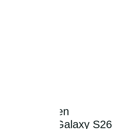
lle mit bunten
ür Samsung Galaxy S26