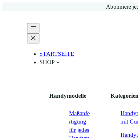
Zum
Abonniere jet
Inhalt
springen
STARTSEITE
SHOP
Handymodelle
Kategorie
Maßanfe
Handyt
rtigung
mit G
für jedes
Handyt