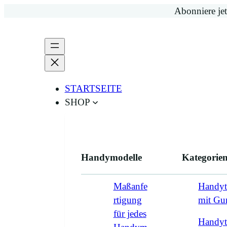
Zum
Abonniere jet
Inhalt
springen
STARTSEITE
SHOP
Handymodelle
Kategorie
Maßanfe
Handyt
rtigung
mit G
für jedes
Handyt