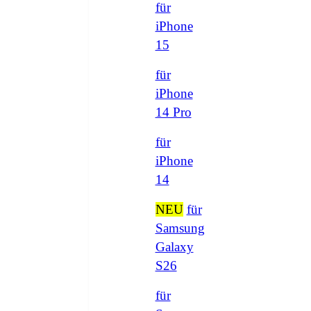
für
iPhone
15
für
iPhone
14 Pro
für
iPhone
14
NEU
für
Samsung
Galaxy
S26
für