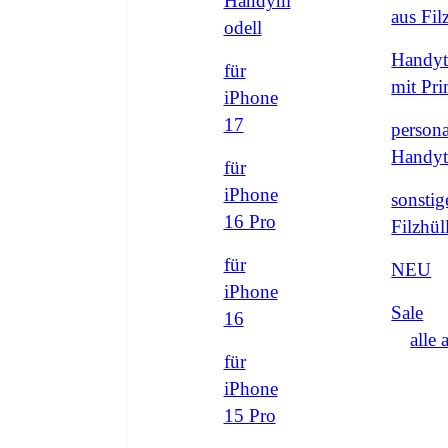
Handym
aus Fi
odell
Handyt
für
mit Pri
iPhone
17
persona
Handyt
für
iPhone
sonstig
16 Pro
Filzhül
für
NEU
iPhone
Sale
16
alle 
für
iPhone
15 Pro