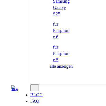
Samsung
Galaxy
S25
für
Fairphon
e 6
für
Fairphon
e 5
alle anzeigen
BLOG
FAQ