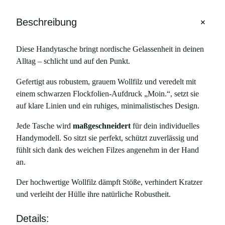
t
a
+
Beschreibung
s
c
Diese Handytasche bringt nordische Gelassenheit in deinen
h
Alltag – schlicht und auf den Punkt.
e
M
Gefertigt aus robustem, grauem Wollfilz und veredelt mit
O
einem schwarzen Flockfolien-Aufdruck „Moin.“, setzt sie
I
auf klare Linien und ein ruhiges, minimalistisches Design.
N
,
Jede Tasche wird
maßgeschneidert
für dein individuelles
f
Handymodell. So sitzt sie perfekt, schützt zuverlässig und
ü
fühlt sich dank des weichen Filzes angenehm in der Hand
r
an.
i
Der hochwertige Wollfilz dämpft Stöße, verhindert Kratzer
P
und verleiht der Hülle ihre natürliche Robustheit.
h
o
Details:
n