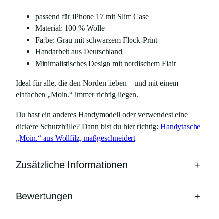
e
passend für iPhone 17 mit Slim Case
1
Material: 100 % Wolle
7
Farbe: Grau mit schwarzem Flock-Print
M
Handarbeit aus Deutschland
e
Minimalistisches Design mit nordischem Flair
n
g
Ideal für alle, die den Norden lieben – und mit einem
e
einfachen „Moin.“ immer richtig liegen.
Du hast ein anderes Handymodell oder verwendest eine
dickere Schutzhülle? Dann bist du hier richtig:
Handytasche
„Moin.“ aus Wollfilz, maßgeschneidert
Zusätzliche Informationen
+
Bewertungen
+