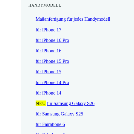
HANDYMODELL
r
h
e
e
Maßanfertigung für jedes Handymodell
i
r
s
P
für iPhone 17
i
r
für iPhone 16 Pro
s
e
t
i
für iPhone 16
:
s
für iPhone 15 Pro
1
w
7
a
für iPhone 15
,
r
für iPhone 14 Pro
5
:
2
2
für iPhone 14
1
NEU
für Samsung Galaxy S26
€
,
.
9
für Samsung Galaxy S25
0
für Fairphone 6