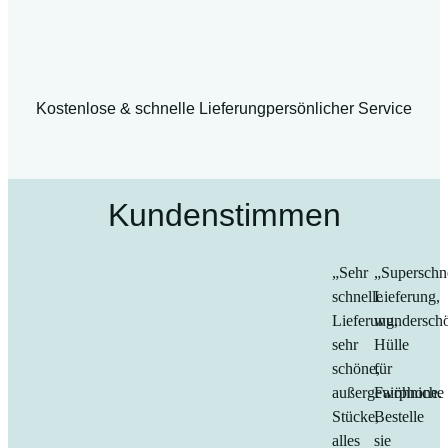
Kostenlose & schnelle Lieferung
persönlicher Service
Kundenstimmen
„Sehr
„Superschn
schnelle
Lieferung,
Lieferung,
wundersch
sehr
Hülle
schöne,
für
außergewöhniche
Fairphone.
Stücke,
Bestelle
alles
sie