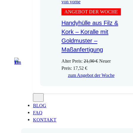
ANGEBOT DER WOCHE
Handyhülle aus Filz &
Kork – Koralle mit
Goldmuster –
Maßanfertigung
U
Alter Preis:
21,90
€
Neuer
A
r
Preis:
17,52
€
k
s
zum Angebot der Woche
t
p
u
r
e
ü
l
n
BLOG
l
g
FAQ
e
l
KONTAKT
r
i
P
c