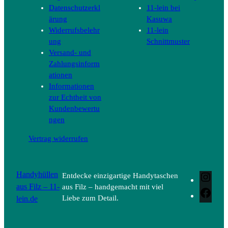
Datenschutzerkl
11-lein bei
ärung
Kasuwa
Widerrufsbelehr
11-lein
ung
Schnittmuster
Versand- und
Zahlungsinform
ationen
Informationen
zur Echtheit von
Kundenbewertu
ngen
Vertrag widerrufen
Handyhüllen
Entdecke einzigartige Handytaschen
Inst
aus Filz – 11-
aus Filz – handgemacht mit viel
Face
lein.de
Liebe zum Detail.