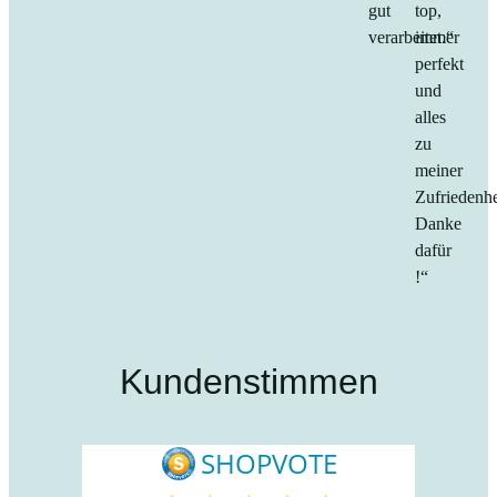
gut
top,
verarbeitet.“
immer
perfekt
und
alles
zu
meiner
Zufriedenhe
Danke
dafür
!“
Kundenstimmen