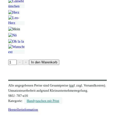
F
−
+
In den Warenkorb
i
l
z
Alle angegebenen Preise sind Gesamtpreise (ggf. zzgl. Versandkosten).
H
Umsatzsteuerbefreit aufgrund Kleinunternehmerregelung.
a
SKU:
787-a16
n
Kategorie:
Handytaschen mit Print
d
Herstellerinformation
y