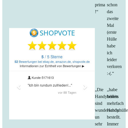
prima
schon
!“
das
zweite
Mal
(erste
Hülle
habe
ich
leider
verloren
:-(.“
„Die
„habe
Handyhüllen
bereits
sind
mehrfach
wunderschön
Handyhüll
un
bestellt.
sehr
Immer