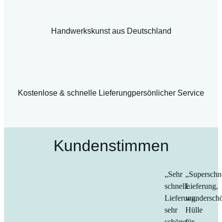
Handwerkskunst aus Deutschland
Kostenlose & schnelle Lieferung
persönlicher Service
Kundenstimmen
„Sehr
„Superschn
schnelle
Lieferung,
Lieferung,
wundersch
sehr
Hülle
schöne,
für