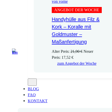
ANGEBOT DER WOCHE
Handyhülle aus Filz &
Kork – Koralle mit
Goldmuster –
Maßanfertigung
U
Alter Preis:
21,90
€
Neuer
A
r
Preis:
17,52
€
k
s
zum Angebot der Woche
t
p
u
r
e
ü
l
n
BLOG
l
g
FAQ
e
l
KONTAKT
r
i
P
c