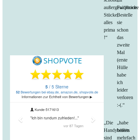
außergewöhniche
Fairphone.
Stücke,
Bestelle
alles
sie
prima
schon
!“
das
zweite
Mal
(erste
Hülle
habe
ich
leider
verloren
:-(.“
„Die
„habe
Handyhüllen
bereits
sind
mehrfach