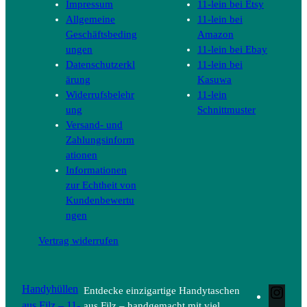
Impressum
11-lein bei Etsy
Allgemeine
11-lein bei
Geschäftsbeding
Amazon
ungen
11-lein bei Ebay
Datenschutzerkl
11-lein bei
ärung
Kasuwa
Widerrufsbelehr
11-lein
ung
Schnittmuster
Versand- und
Zahlungsinform
ationen
Informationen
zur Echtheit von
Kundenbewertu
ngen
Vertrag widerrufen
Handyhüllen
Entdecke einzigartige Handytaschen
Inst
aus Filz – 11-
aus Filz – handgemacht mit viel