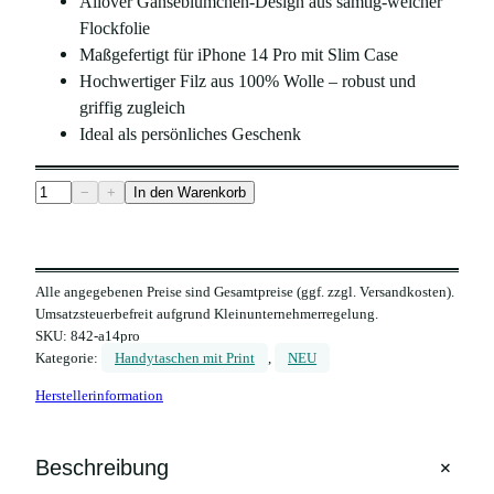
Allover Gänseblümchen-Design aus samtig-weicher
Flockfolie
Maßgefertigt für iPhone 14 Pro mit Slim Case
Hochwertiger Filz aus 100% Wolle – robust und
griffig zugleich
Ideal als persönliches Geschenk
H
−
+
In den Warenkorb
a
n
d
Alle angegebenen Preise sind Gesamtpreise (ggf. zzgl. Versandkosten).
y
Umsatzsteuerbefreit aufgrund Kleinunternehmerregelung.
h
SKU:
842-a14pro
ü
Kategorie:
Handytaschen mit Print
, 
NEU
l
Herstellerinformation
l
e
a
+
Beschreibung
u