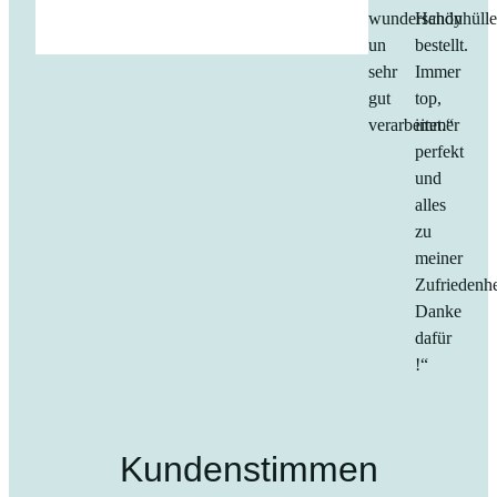
wunderschön
Handyhüll
un
bestellt.
sehr
Immer
gut
top,
verarbeitet.“
immer
perfekt
und
alles
zu
meiner
Zufriedenhe
Danke
dafür
!“
Kundenstimmen