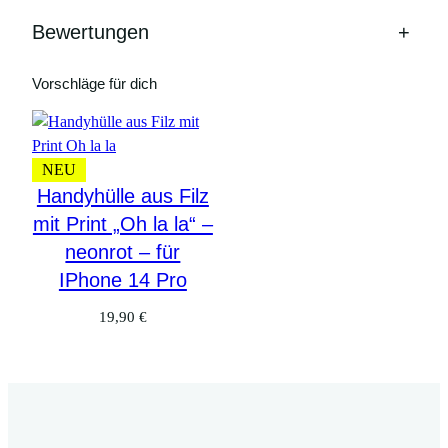
1
4
Bewertungen
+
P
r
Vorschläge für dich
o
M
e
NEU
n
Handyhülle aus Filz
g
e
mit Print „Oh la la“ –
neonrot – für
IPhone 14 Pro
19,90
€