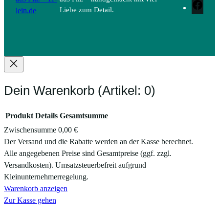
Face
lein.de
Liebe zum Detail.
Dein Warenkorb
(Artikel: 0)
Produkt
Details
Gesamtsumme
Zwischensumme
0,00 €
Produkte
Der Versand und die Rabatte werden an der Kasse berechnet.
Alle angegebenen Preise sind Gesamtpreise (ggf. zzgl.
im
Versandkosten). Umsatzsteuerbefreit aufgrund
Warenkorb
Kleinunternehmerregelung.
Warenkorb anzeigen
Zur Kasse gehen