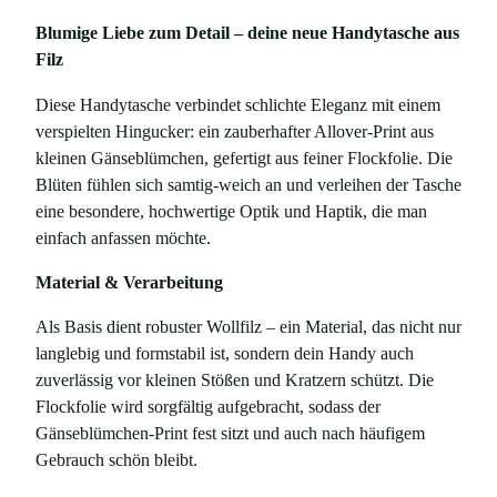
s
Blumige Liebe zum Detail – deine neue Handytasche aus
F
Filz
i
l
Diese Handytasche verbindet schlichte Eleganz mit einem
z
verspielten Hingucker: ein zauberhafter Allover-Print aus
m
kleinen Gänseblümchen, gefertigt aus feiner Flockfolie. Die
i
Blüten fühlen sich samtig-weich an und verleihen der Tasche
t
eine besondere, hochwertige Optik und Haptik, die man
G
einfach anfassen möchte.
ä
n
Material & Verarbeitung
s
Als Basis dient robuster Wollfilz – ein Material, das nicht nur
e
langlebig und formstabil ist, sondern dein Handy auch
b
zuverlässig vor kleinen Stößen und Kratzern schützt. Die
l
Flockfolie wird sorgfältig aufgebracht, sodass der
ü
Gänseblümchen-Print fest sitzt und auch nach häufigem
m
Gebrauch schön bleibt.
c
h