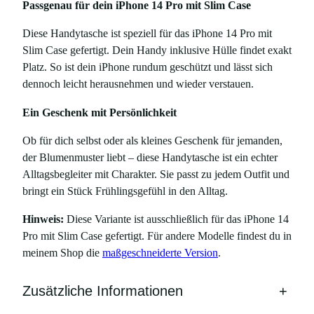
Passgenau für dein iPhone 14 Pro mit Slim Case
e
n
Diese Handytasche ist speziell für das iPhone 14 Pro mit
-
Slim Case gefertigt. Dein Handy inklusive Hülle findet exakt
P
Platz. So ist dein iPhone rundum geschützt und lässt sich
r
dennoch leicht herausnehmen und wieder verstauen.
i
Ein Geschenk mit Persönlichkeit
n
t
Ob für dich selbst oder als kleines Geschenk für jemanden,
–
der Blumenmuster liebt – diese Handytasche ist ein echter
f
Alltagsbegleiter mit Charakter. Sie passt zu jedem Outfit und
ü
bringt ein Stück Frühlingsgefühl in den Alltag.
r
i
Hinweis:
Diese Variante ist ausschließlich für das iPhone 14
P
Pro mit Slim Case gefertigt. Für andere Modelle findest du in
h
meinem Shop die
maßgeschneiderte Version
.
o
n
Zusätzliche Informationen
+
e