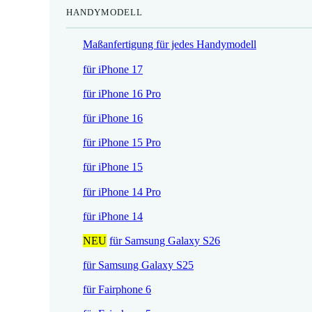
HANDYMODELL
r
h
e
e
Maßanfertigung für jedes Handymodell
i
r
s
P
für iPhone 17
i
r
für iPhone 16 Pro
s
e
t
i
für iPhone 16
:
s
für iPhone 15 Pro
1
w
7
a
für iPhone 15
,
r
für iPhone 14 Pro
5
:
2
2
für iPhone 14
1
NEU
für Samsung Galaxy S26
€
,
.
9
für Samsung Galaxy S25
0
für Fairphone 6