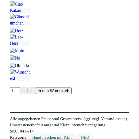
H
−
+
In den Warenkorb
a
n
d
Alle angegebenen Preise sind Gesamtpreise (ggf. zzgl. Versandkosten).
y
Umsatzsteuerbefreit aufgrund Kleinunternehmerregelung.
h
SKU:
841-a14
ü
Kategorie:
Handytaschen mit Print
, 
NEU