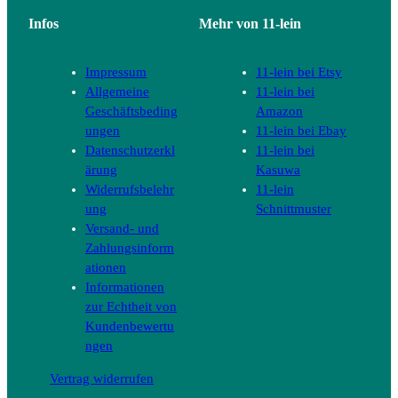
Infos
Mehr von 11-lein
Impressum
11-lein bei Etsy
Allgemeine
11-lein bei
Geschäftsbeding
Amazon
ungen
11-lein bei Ebay
Datenschutzerkl
11-lein bei
ärung
Kasuwa
Widerrufsbelehr
11-lein
ung
Schnittmuster
Versand- und
Zahlungsinform
ationen
Informationen
zur Echtheit von
Kundenbewertu
ngen
Vertrag widerrufen