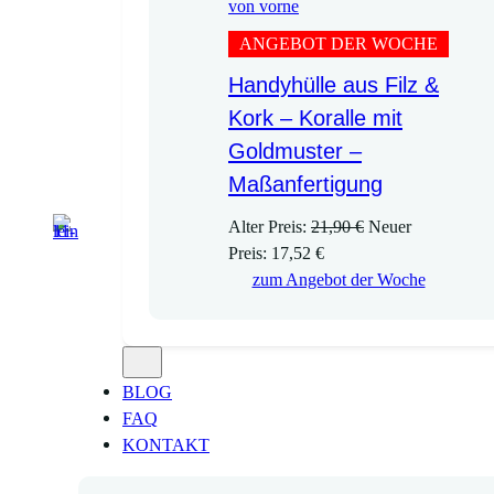
ANGEBOT DER WOCHE
Handyhülle aus Filz &
Kork – Koralle mit
Goldmuster –
Maßanfertigung
U
Alter Preis:
21,90
€
Neuer
A
r
Preis:
17,52
€
k
s
zum Angebot der Woche
t
p
u
r
e
ü
l
n
BLOG
l
g
FAQ
e
l
KONTAKT
r
i
P
c