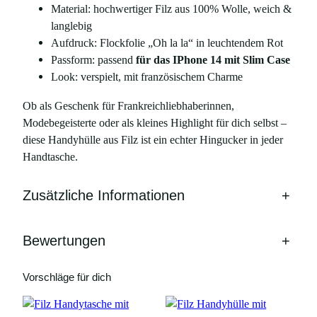
Material: hochwertiger Filz aus 100% Wolle, weich &
O
langlebig
h
Aufdruck: Flockfolie „Oh la la“ in leuchtendem Rot
l
Passform: passend
für das IPhone 14 mit Slim Case
a
Look: verspielt, mit französischem Charme
l
a
Ob als Geschenk für Frankreichliebhaberinnen,
"
Modebegeisterte oder als kleines Highlight für dich selbst –
–
diese Handyhülle aus Filz ist ein echter Hingucker in jeder
n
Handtasche.
e
o
Zusätzliche Informationen
+
n
r
o
Bewertungen
+
t
–
Vorschläge für dich
f
ü