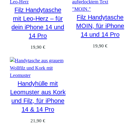
r
I
Filz Handytasche
P
Filz Handytasche
mit Leo-Herz – für
h
MOIN, für iPhone
dein iPhone 14 und
o
14 und 14 Pro
14 Pro
n
e
19,90
€
19,90
€
1
4
M
e
n
Handyhülle mit
g
Leomuster aus Kork
e
und Filz, für iPhone
14 & 14 Pro
21,90
€