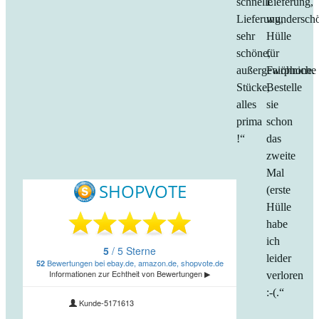
schnelle
Lieferung,
Lieferung,
wundersch
sehr
Hülle
schöne,
für
außergewöhniche
Fairphone.
Stücke,
Bestelle
alles
sie
prima
schon
!“
das
zweite
Mal
(erste
Hülle
habe
ich
leider
verloren
:-(.“