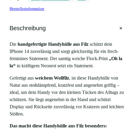
l
Herstellerinformation
l
e
a
+
Beschreibung
u
s
Die
handgefertigte Handyhülle aus Filz
schützt dein
F
IPhone 14 zuverlässig und sorgt gleichzeitig für ein frech-
i
feminines Statement. Der samtig weiche Flock-Print
„Oh la
l
la“
in kräftigem Neonrot setzt ein Statement.
z
m
Gefertigt aus
weichem Wollfilz
, ist diese Handyhülle von
i
Natur aus stoßdämpfend, kratzfest und angenehm griffig –
t
ideal, um dein Handy vor den kleinen Tücken des Alltags zu
P
schützen. Sie liegt angenehm in der Hand und schützt
r
Display und Rückseite zuverlässig vor Kratzern und leichten
i
Stößen.
n
t
Das macht diese Handyhülle aus Filz besonders:
„