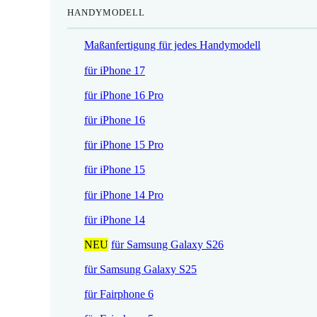
HANDYMODELL
r
h
e
e
Maßanfertigung für jedes Handymodell
i
r
s
P
für iPhone 17
i
r
für iPhone 16 Pro
s
e
t
i
für iPhone 16
:
s
für iPhone 15 Pro
1
w
7
a
für iPhone 15
,
r
für iPhone 14 Pro
5
:
2
2
für iPhone 14
1
NEU
für Samsung Galaxy S26
€
,
.
9
für Samsung Galaxy S25
0
für Fairphone 6