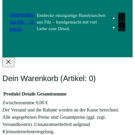
Handyhüllen
Entdecke einzigartige Handytaschen
Inst
aus Filz – 11-
aus Filz – handgemacht mit viel
Face
lein.de
Liebe zum Detail.
Dein Warenkorb
(Artikel: 0)
Produkt
Details
Gesamtsumme
Zwischensumme
0,00 €
Produkte
Der Versand und die Rabatte werden an der Kasse berechnet.
Alle angegebenen Preise sind Gesamtpreise (ggf. zzgl.
im
Versandkosten). Umsatzsteuerbefreit aufgrund
Warenkorb
Kleinunternehmerregelung.