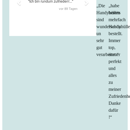
„Die
„habe
Handyhüllen
bereits
sind
mehrfach
wunderschön
Handyhüll
un
bestellt.
sehr
Immer
gut
top,
verarbeitet.“
immer
perfekt
und
alles
zu
meiner
Zufriedenhe
Danke
dafür
!“