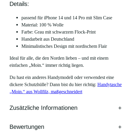
Details:
n
e
passend für iPhone 14 und 14 Pro mit Slim Case
1
Material: 100 % Wolle
4
Farbe: Grau mit schwarzem Flock-Print
u
Handarbeit aus Deutschland
n
Minimalistisches Design mit nordischem Flair
d
1
Ideal für alle, die den Norden lieben – und mit einem
4
einfachen „Moin.“ immer richtig liegen.
P
r
Du hast ein anderes Handymodell oder verwendest eine
o
dickere Schutzhülle? Dann bist du hier richtig:
Handytasche
M
„Moin.“ aus Wollfilz, maßgeschneidert
e
n
Zusätzliche Informationen
+
g
e
Bewertungen
+