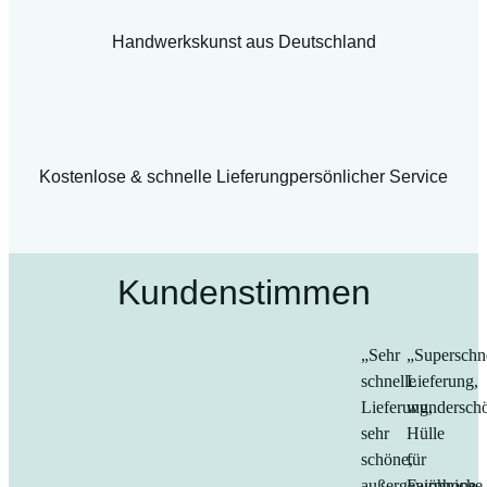
Handwerkskunst aus Deutschland
Kostenlose & schnelle Lieferung
persönlicher Service
Kundenstimmen
„Sehr
„Superschn
schnelle
Lieferung,
Lieferung,
wundersch
sehr
Hülle
schöne,
für
außergewöhniche
Fairphone.