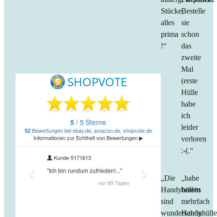
Stücke,
Bestelle
alles
sie
prima
schon
!“
das
zweite
Mal
(erste
Hülle
habe
ich
leider
verloren
:-(.“
„Die
„habe
Handyhüllen
bereits
sind
mehrfach
wunderschön
Handyhüll