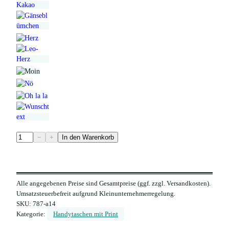
F
−
+
In den Warenkorb
i
l
z
Alle angegebenen Preise sind Gesamtpreise (ggf. zzgl. Versandkosten).
H
Umsatzsteuerbefreit aufgrund Kleinunternehmerregelung.
a
SKU:
787-a14
n
Kategorie:
Handytaschen mit Print
d