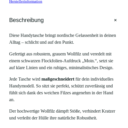
Herstellerinformation
y
t
a
+
Beschreibung
s
c
Diese Handytasche bringt nordische Gelassenheit in deinen
h
Alltag – schlicht und auf den Punkt.
e
M
Gefertigt aus robustem, grauem Wollfilz und veredelt mit
O
einem schwarzen Flockfolien-Aufdruck „Moin.“, setzt sie
I
auf klare Linien und ein ruhiges, minimalistisches Design.
N
,
Jede Tasche wird
maßgeschneidert
für dein individuelles
f
Handymodell. So sitzt sie perfekt, schützt zuverlässig und
ü
fühlt sich dank des weichen Filzes angenehm in der Hand
r
an.
i
Der hochwertige Wollfilz dämpft Stöße, verhindert Kratzer
P
und verleiht der Hülle ihre natürliche Robustheit.
h
o