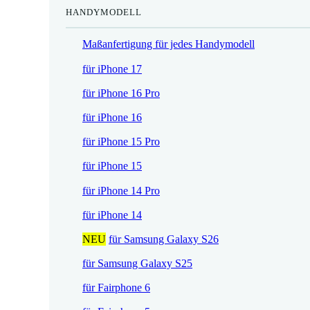
HANDYMODELL
r
h
e
e
Maßanfertigung für jedes Handymodell
i
r
s
P
für iPhone 17
i
r
für iPhone 16 Pro
s
e
t
i
für iPhone 16
:
s
für iPhone 15 Pro
1
w
7
a
für iPhone 15
,
r
für iPhone 14 Pro
5
:
2
2
für iPhone 14
1
NEU
für Samsung Galaxy S26
€
,
.
9
für Samsung Galaxy S25
0
für Fairphone 6