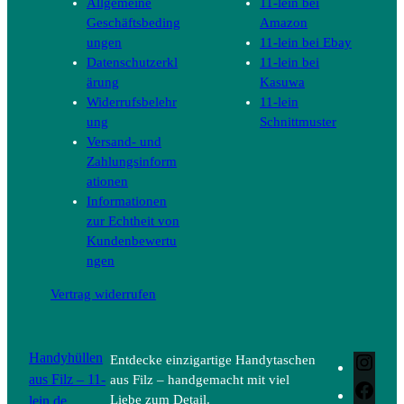
Allgemeine
11-lein bei
Geschäftsbeding
Amazon
ungen
11-lein bei Ebay
Datenschutzerkl
11-lein bei
ärung
Kasuwa
Widerrufsbelehr
11-lein
ung
Schnittmuster
Versand- und
Zahlungsinform
ationen
Informationen
zur Echtheit von
Kundenbewertu
ngen
Vertrag widerrufen
Handyhüllen
Entdecke einzigartige Handytaschen
Inst
aus Filz – 11-
aus Filz – handgemacht mit viel
Face
lein.de
Liebe zum Detail.