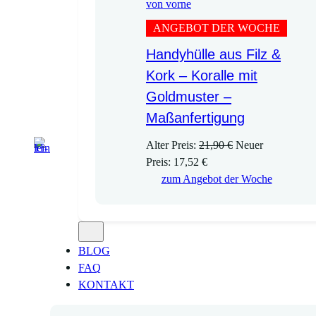
ANGEBOT DER WOCHE
Handyhülle aus Filz &
Kork – Koralle mit
Goldmuster –
Maßanfertigung
U
Alter Preis:
21,90
€
Neuer
A
r
Preis:
17,52
€
k
s
zum Angebot der Woche
t
p
u
r
e
ü
l
n
BLOG
l
g
FAQ
e
l
KONTAKT
r
i
P
c